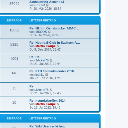
g
Sachsenring Accent x3
r
37049
N
von
ChrisB
B
e
Fr 20. Mär 2026, 18:54
e
u
i
e
t
s
r
BEITRÄGE
LETZTER BEITRAG
t
a
e
g
Re: 58. Int. Osnabrücker ADAC…
r
18050
N
von
MSCOS
B
e
Di 14. Jul 2026, 18:50
e
u
i
e
Re: Hyundai-Club in Sachsen A…
t
5325
s
N
von
Martin Coupe
r
t
e
Do 5. Dez 2024, 23:47
a
e
u
g
r
e
Re: Re:
1904
B
s
N
von
JAcket76
e
t
e
Do 21. Jul 2022, 12:44
i
e
u
t
r
e
Re: KTB Terminkalender 2016
r
140
B
s
N
von
joshito
a
e
t
e
Mo 22. Feb 2016, 17:10
g
i
e
u
t
r
e
Re:
r
B
15
s
N
von
JAcket76
a
e
t
e
Do 21. Jul 2022, 12:45
g
i
e
u
t
r
e
Re: hyundaitreffen 2014
r
B
10
s
N
von
Martin Coupe
a
e
t
e
So 17. Jul 2022, 19:46
g
i
e
u
t
r
e
r
B
s
BEITRÄGE
LETZTER BEITRAG
a
e
t
g
i
e
Re: Wiki User / wiki help
t
r