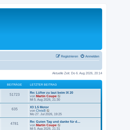
Registrieren
Anmelden
Aktuelle Zeit: Do 6. Aug 2026, 20:14
BEITRÄGE
LETZTER BEITRAG
Re: Lüfter zu laut beim IX 20
51723
N
von
Martin Coupe
e
Mi 5. Aug 2026, 21:30
u
e
X3 1.5 Motor
635
s
N
von
ChrisB
t
e
Mo 27. Jul 2026, 19:25
e
u
r
e
Re: Guten Tag und danke für d…
4781
B
s
N
von
Martin Coupe
e
t
e
Mi 5. Aug 2026, 21:31