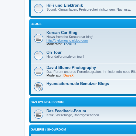
HiFi und Elektronik
Sound, Klimaanlagen, Freisprecheinrichtungen, Navi usw.
BLOGS
Korean Car Blog
News from the Korean car blog!
http://thekoreancarblog.com
Moderator:
TheKCB
On Tour
Hyundaiforum.de on tour!
David Blume Photography
Das Forum unseres Forenfotografen. Ihr findet tolle neue Bi
Moderator:
DaveX
Hyundaiforum.de Benutzer Blogs
DAS HYUNDAI FORUM
Das Feedback-Forum
Kritik, Vorschläge, Boardgeschehen
GALERIE / SHOWROOM