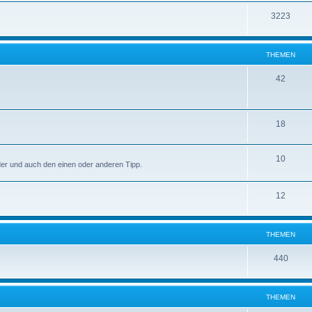
3223
THEMEN
42
18
10
lder und auch den einen oder anderen Tipp.
12
THEMEN
440
THEMEN