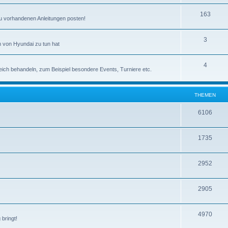
163
zu vorhandenen Anleitungen posten!
3
 von Hyundai zu tun hat
4
eich behandeln, zum Beispiel besondere Events, Turniere etc.
THEMEN
6106
1735
2952
2905
4970
bringt!