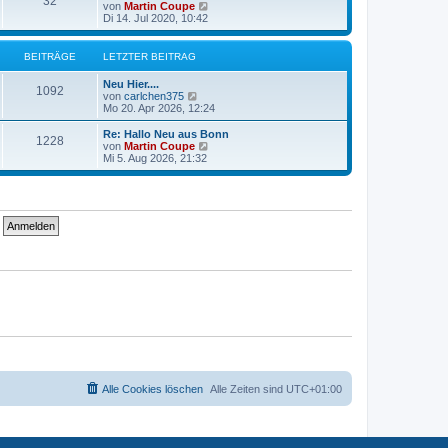
32
N
von
Martin Coupe
r
B
e
Di 14. Jul 2020, 10:42
a
e
u
g
i
e
t
s
BEITRÄGE
LETZTER BEITRAG
r
t
a
e
g
Neu Hier....
r
1092
N
von
carlchen375
B
e
Mo 20. Apr 2026, 12:24
e
u
i
e
Re: Hallo Neu aus Bonn
t
1228
s
N
von
Martin Coupe
r
t
e
Mi 5. Aug 2026, 21:32
a
e
u
g
r
e
B
s
e
t
i
e
t
r
r
B
a
e
g
i
t
r
a
g
Alle Cookies löschen
Alle Zeiten sind
UTC+01:00