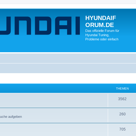
HYUNDAIF
ORUM.DE
Das offizielle Forum für
Hyundai Tuning,
Probleme oder einfach
THEMEN
3562
260
esuche aufgeben
705