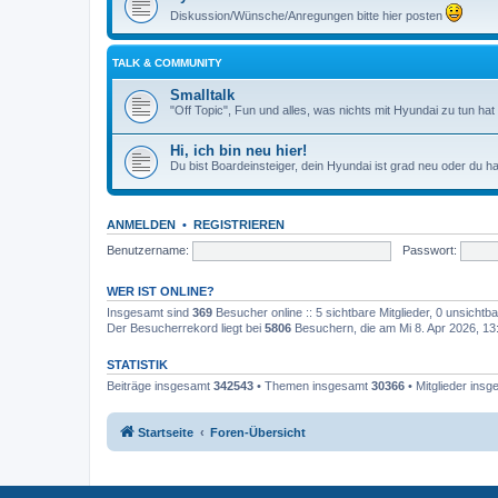
Diskussion/Wünsche/Anregungen bitte hier posten
TALK & COMMUNITY
Smalltalk
"Off Topic", Fun und alles, was nichts mit Hyundai zu tun hat
Hi, ich bin neu hier!
Du bist Boardeinsteiger, dein Hyundai ist grad neu oder du ha
ANMELDEN
•
REGISTRIEREN
Benutzername:
Passwort:
WER IST ONLINE?
Insgesamt sind
369
Besucher online :: 5 sichtbare Mitglieder, 0 unsicht
Der Besucherrekord liegt bei
5806
Besuchern, die am Mi 8. Apr 2026, 13:3
STATISTIK
Beiträge insgesamt
342543
• Themen insgesamt
30366
• Mitglieder ins
Startseite
Foren-Übersicht