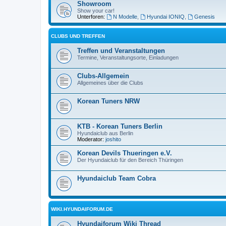
Showroom
Show your car!
Unterforen:
N Modelle
,
Hyundai IONIQ
,
Genesis
CLUBS UND TREFFEN
Treffen und Veranstaltungen
Termine, Veranstaltungsorte, Einladungen
Clubs-Allgemein
Allgemeines über die Clubs
Korean Tuners NRW
KTB - Korean Tuners Berlin
Hyundaiclub aus Berlin
Moderator:
joshito
Korean Devils Thueringen e.V.
Der Hyundaiclub für den Bereich Thüringen
Hyundaiclub Team Cobra
WIKI.HYUNDAIFORUM.DE
Hyundaiforum Wiki Thread