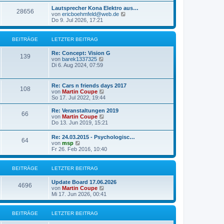
u
t
r
e
Lautsprecher Kona Elektro aus…
r
28656
B
s
N
von
ericboehmfeld@web.de
a
e
t
e
Do 9. Jul 2026, 17:21
g
i
e
u
t
r
e
r
B
s
BEITRÄGE
LETZTER BEITRAG
a
e
t
g
i
e
Re: Concept: Vision G
t
r
139
N
von
barek1337325
r
B
e
Di 6. Aug 2024, 07:59
a
e
u
g
i
e
t
s
Re: Cars n friends days 2017
r
108
t
N
von
Martin Coupe
a
e
e
So 17. Jul 2022, 19:44
g
r
u
B
e
Re: Veranstaltungen 2019
e
66
s
N
von
Martin Coupe
i
t
e
Do 13. Jun 2019, 15:21
t
e
u
r
r
e
a
Re: 24.03.2015 - Psychologisc…
B
64
s
N
g
von
msp
e
t
e
Fr 26. Feb 2016, 10:40
i
e
u
t
r
e
r
B
s
BEITRÄGE
LETZTER BEITRAG
a
e
t
g
i
e
Update Board 17.06.2026
t
r
4696
N
von
Martin Coupe
r
B
e
Mi 17. Jun 2026, 00:41
a
e
u
g
i
e
t
s
BEITRÄGE
LETZTER BEITRAG
r
t
a
e