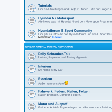
Tutorials
Hier sind Anleitungen und FAQs zu finden. Bitte nur Fragen 
Hyundai N / Motorsport
Alle News was mit Hyundai N und dem Motorsport Programm
Hyundaiforum E-Sport Community
Hier gibt es Infos die das Hyundaiforum und den E-Sport Ber
Moderator:
Gockel
EINBAU, UMBAU, TUNING, REPARATUR
Daily Schrauber-Talk
Umbau, Reparatur und Tuning allgemein
Interieur
My Home is my Car
Exterieur
Außen rum ums Auto
Fahrwerk: Federn, Reifen, Felgen
Räder, Bremsen, Dämpfer, Federn...
Motor und Auspuff
Getriebe, Antrieb, Abgasanlagen und alles was mehr Leistung 