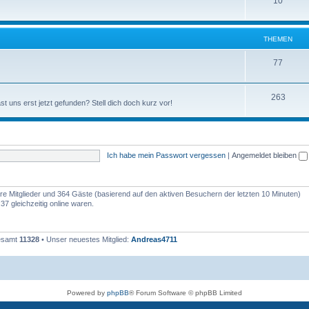
10
THEMEN
77
263
st uns erst jetzt gefunden? Stell dich doch kurz vor!
Ich habe mein Passwort vergessen
|
Angemeldet bleiben
bare Mitglieder und 364 Gäste (basierend auf den aktiven Besuchern der letzten 10 Minuten)
7 gleichzeitig online waren.
gesamt
11328
• Unser neuestes Mitglied:
Andreas4711
Powered by
phpBB
® Forum Software © phpBB Limited
Deutsche Übersetzung durch
phpBB.de