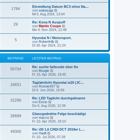
i
e
u
t
r
e
Einstellung Datum BC3 ohne Na…
r
1784
B
s
N
von
wabasaja
a
e
t
e
Mi 5. Aug 2026, 13:04
g
i
e
u
t
r
e
Re: Kona N Auspuff
r
29
B
s
N
von
Martin Coupe
a
e
t
e
Mo 4. Nov 2024, 12:48
g
i
e
u
t
r
e
Hyundai N / Motorsport.
r
5
B
s
N
von
RobertHib
a
e
t
e
Di 30. Apr 2024, 21:24
g
i
e
u
t
r
e
r
B
s
BEITRÄGE
LETZTER BEITRAG
a
e
t
g
i
e
Re: suche farbcode über fin
t
r
50704
N
von
Boogie
r
B
e
Fr 10. Apr 2026, 19:45
a
e
u
g
i
e
Tagfahrlicht Hyundai ix20 (JC…
t
16651
s
N
von
RonnieX57
r
t
e
Di 9. Jun 2026, 19:56
a
e
u
g
r
e
Re: LED Taglicht durchgebrannt
32290
B
s
N
von
Enzio
e
t
e
Do 6. Aug 2026, 12:39
i
e
u
t
r
e
Glanzgedrehte Felge beschädigt
r
26689
B
s
N
von
macco
a
e
t
e
Fr 10. Apr 2026, 18:10
g
i
e
u
t
r
e
Re: i30 1.6 CRDI DCT 2019er L…
r
49300
B
s
N
von
Hadil
a
e
t
e
Fr 10. Jul 2026, 07:28
g
i
e