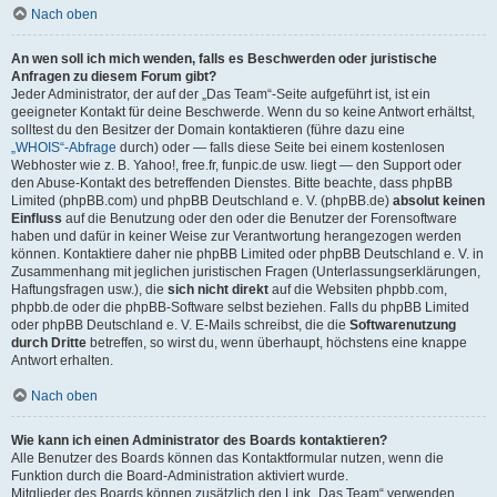
Nach oben
An wen soll ich mich wenden, falls es Beschwerden oder juristische
Anfragen zu diesem Forum gibt?
Jeder Administrator, der auf der „Das Team“-Seite aufgeführt ist, ist ein
geeigneter Kontakt für deine Beschwerde. Wenn du so keine Antwort erhältst,
solltest du den Besitzer der Domain kontaktieren (führe dazu eine
„WHOIS“-Abfrage
durch) oder — falls diese Seite bei einem kostenlosen
Webhoster wie z. B. Yahoo!, free.fr, funpic.de usw. liegt — den Support oder
den Abuse-Kontakt des betreffenden Dienstes. Bitte beachte, dass phpBB
Limited (phpBB.com) und phpBB Deutschland e. V. (phpBB.de)
absolut keinen
Einfluss
auf die Benutzung oder den oder die Benutzer der Forensoftware
haben und dafür in keiner Weise zur Verantwortung herangezogen werden
können. Kontaktiere daher nie phpBB Limited oder phpBB Deutschland e. V. in
Zusammenhang mit jeglichen juristischen Fragen (Unterlassungserklärungen,
Haftungsfragen usw.), die
sich nicht direkt
auf die Websiten phpbb.com,
phpbb.de oder die phpBB-Software selbst beziehen. Falls du phpBB Limited
oder phpBB Deutschland e. V. E-Mails schreibst, die die
Softwarenutzung
durch Dritte
betreffen, so wirst du, wenn überhaupt, höchstens eine knappe
Antwort erhalten.
Nach oben
Wie kann ich einen Administrator des Boards kontaktieren?
Alle Benutzer des Boards können das Kontaktformular nutzen, wenn die
Funktion durch die Board-Administration aktiviert wurde.
Mitglieder des Boards können zusätzlich den Link „Das Team“ verwenden.