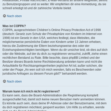
Avatarbilder, Private Nachrichten, E-Mail-Versand an andere Mitglieder, Beitritt
zu Benutzergruppen und so weiter. Wir empfehlen dir eine Anmeldung, da sie
schnell erledigt ist und dir zahlreiche Vorteile bietet.
Nach oben
Was ist COPPA?
COPPA, ausgeschrieben Children’s Online Privacy Protection Act of 1998
(deutsch: Gesetz zum Schutz der Privatsphäre von Kindern im Internet von
1998) ist ein Gesetz in den USA, welches festlegt, dass Websites, die
möglicherweise persönliche Daten von Kindern unter 13 Jahren erheben,
hierzu die Zustimmung der Eltern beziehungsweise des oder der
Erziehungsberechtigten benötigen. Wenn du dir unsicher bist, ob dies auf dich
oder die Website, auf der du dich zu registrieren versuchst, zutrifft, ziehe einen
rechtlichen Beistand zu Rate. Bitte beachte, dass phpBB Limited und der
Besitzer dieses Boards keine Rechtsberatung anbieten kann und nicht die
Anlaufstelle für Rechtsangelegenheiten jeglicher Art ist; außer solchen, die
unter der Frage „An wen soll ich mich wenden, falls es Beschwerden oder
juristische Anfragen zu diesem Forum gibt?“ behandelt werden.
Nach oben
Warum kann ich mich nicht registrieren?
Es kann sein, dass die Board-Administration die Registrierung komplett
ausgeschaltet hat, damit sich keine neuen Benutzer mehr anmelden können.
Es könnte auch sein, dass deine IP-Adresse oder der Benutzername, mit dem
du dich registrieren möchtest, gesperrt wurden. Um Hilfe zu erhalten, wende