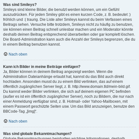
Was sind Smileys?
Smileys sind kleine Bilder, die benutzt werden können, um ein Gefühl
auszudrücken. Für jeden Smiley gibt es einen kurzen Code, z. B. bedeutet :)
fröhlich und :( traurig. Die Liste aller Smileys kannst du beim Verfassen eines
Beitrags sehen. Versuche bitte trotzdem, Smileys nicht zu häufig zu benutzen,
sie können einen Beitrag schnell unlesbar machen und ein Moderator könnte
deshalb deinen Beitrag entsprechend überarbeiten oder gar komplett löschen.
Die Board-Administration kann auch die Anzahl der Smileys begrenzen, die du
in einem Beitrag benutzen kannst.
Nach oben
Kann ich Bilder in meine Beiträge einfügen?
Ja, Bilder können in deinem Beitrag angezeigt werden. Wenn die
Administration Dateianhänge erlaubt hat, kannst du das Bild auch direkt
hochladen. Ansonsten musst du zu einem Bild verlinken, das auf einem
öffentlich zugänglichen Server liegt, z. B. http://www.domain.tld/mein-bild.gif.
Du kannst weder Bilder verlinken, die sich auf deinem eigenen PC befinden
(außer es ist ein öffentlich zugänglicher Server), noch zu Bildern, die nur nach
einer Anmeldung verfügbar sind, z. B. Hotmail- oder Yahoo-Mailboxen, mit
einem Passwort geschützte Seiten usw. Um das Bild anzuzeigen, benutze den
BBCode-Tag „[img]“.
Nach oben
Was sind globale Bekanntmachungen?
Globale Bekanntmachungen beinhalten wichtige Informationen, deshalb