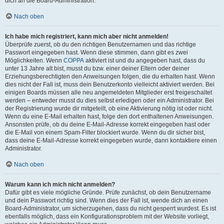
dich an die Board-Administration.
Nach oben
Ich habe mich registriert, kann mich aber nicht anmelden!
Überprüfe zuerst, ob du den richtigen Benutzernamen und das richtige
Passwort eingegeben hast. Wenn diese stimmen, dann gibt es zwei
Möglichkeiten. Wenn
COPPA
aktiviert ist und du angegeben hast, dass du
unter 13 Jahre alt bist, musst du bzw. einer deiner Eltern oder deiner
Erziehungsberechtigten den Anweisungen folgen, die du erhalten hast. Wenn
dies nicht der Fall ist, muss dein Benutzerkonto vielleicht aktiviert werden. Bei
einigen Boards müssen alle neu angemeldeten Mitglieder erst freigeschaltet
werden – entweder musst du dies selbst erledigen oder ein Administrator. Bei
der Registrierung wurde dir mitgeteilt, ob eine Aktivierung nötig ist oder nicht.
Wenn du eine E-Mail erhalten hast, folge den dort enthaltenen Anweisungen.
Ansonsten prüfe, ob du deine E-Mail-Adresse korrekt eingegeben hast oder
die E-Mail von einem Spam-Filter blockiert wurde. Wenn du dir sicher bist,
dass deine E-Mail-Adresse korrekt eingegeben wurde, dann kontaktiere einen
Administrator.
Nach oben
Warum kann ich mich nicht anmelden?
Dafür gibt es viele mögliche Gründe. Prüfe zunächst, ob dein Benutzername
und dein Passwort richtig sind. Wenn dies der Fall ist, wende dich an einen
Board-Administrator, um sicherzugehen, dass du nicht gesperrt wurdest. Es ist
ebenfalls möglich, dass ein Konfigurationsproblem mit der Website vorliegt,