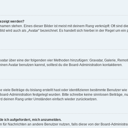
gezeigt werden?
amen stehen. Eines dieser Bilder ist meist mit deinem Rang verknüpft: Oft sind di
ld wird auch als „Avatar“ bezeichnet. Es handelt sich hierbei in der Regel um ein
 Avatar über eine der folgenden vier Methoden hinzufügen: Gravatar, Galerie, Rem
en Avatar benutzen kannst, solltest du die Board-Administration kontaktieren.
viele Beiträge du bislang erstellt hast oder identifizieren bestimmte Benutzer w
 Board-Administration festgelegt wurden. Bitte schreibe keine sinnlosen Beiträge
wird deinen Rang unter Umständen einfach wieder zurücksetzen.
rde ich aufgefordert, mich anzumelden.
ion für Nachrichten an andere Benutzer nutzen, falls diese von der Board-Administ