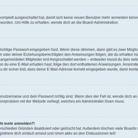
g komplett ausgeschaltet hat, damit sich keine neuen Benutzer mehr anmelden könn
 wurden. Um Hilfe zu erhalten, wende dich an die Board-Administration.
 richtige Passwort eingegeben hast. Wenn diese stimmen, dann gibt es zwei Mögl
tern oder deiner Erziehungsberechtigten den Anweisungen folgen, die du erhalten ha
u angemeldeten Mitglieder erst freigeschaltet werden – entweder musst du dies selbs
. Wenn du eine E-Mail erhalten hast, folge den dort enthaltenen Anweisungen. Ansons
 dir sicher bist, dass deine E-Mail-Adresse korrekt eingegeben wurde, dann kontak
Benutzername und dein Passwort richtig sind. Wenn dies der Fall ist, wende dich a
ionsproblem mit der Website vorliegt, welches ein Administrator lösen muss.
icht mehr anmelden?!
erschieden Gründen deaktiviert oder gelöscht hat. Außerdem löschen viele Boards r
triere dich einfach erneut und nimm aktiv an den Diskussionen teil!