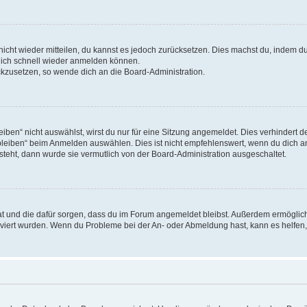
 nicht wieder mitteilen, du kannst es jedoch zurücksetzen. Dies machst du, indem 
 dich schnell wieder anmelden können.
ückzusetzen, so wende dich an die Board-Administration.
en“ nicht auswählst, wirst du nur für eine Sitzung angemeldet. Dies verhindert 
leiben“ beim Anmelden auswählen. Dies ist nicht empfehlenswert, wenn du dich an
 steht, dann wurde sie vermutlich von der Board-Administration ausgeschaltet.
 hat und die dafür sorgen, dass du im Forum angemeldet bleibst. Außerdem ermögli
tiviert wurden. Wenn du Probleme bei der An- oder Abmeldung hast, kann es helfen