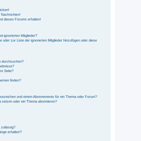
icken!
 Nachrichten!
ed dieses Forums erhalten!
d ignorierten Mitglieder?
e oder zur Liste der ignorierten Mitglieder hinzufügen oder diese
en durchsuchen?
gebnisse?
re Seite?
hemen finden?
esezeichen und einem Abonnements für ein Thema oder Forum?
a setzen oder ein Thema abonnieren?
 zulässig?
hänge erhalten?