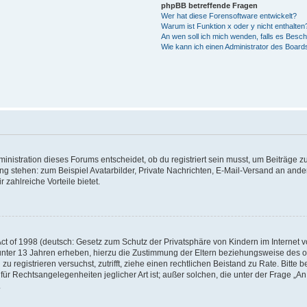
phpBB betreffende Fragen
Wer hat diese Forensoftware entwickelt?
Warum ist Funktion x oder y nicht enthalten
An wen soll ich mich wenden, falls es Besc
Wie kann ich einen Administrator des Board
istration dieses Forums entscheidet, ob du registriert sein musst, um Beiträge zu s
ung stehen: zum Beispiel Avatarbilder, Private Nachrichten, E-Mail-Versand an ander
 zahlreiche Vorteile bietet.
t of 1998 (deutsch: Gesetz zum Schutz der Privatsphäre von Kindern im Internet vo
unter 13 Jahren erheben, hierzu die Zustimmung der Eltern beziehungsweise des o
h zu registrieren versuchst, zutrifft, ziehe einen rechtlichen Beistand zu Rate. Bit
für Rechtsangelegenheiten jeglicher Art ist; außer solchen, die unter der Frage „
.