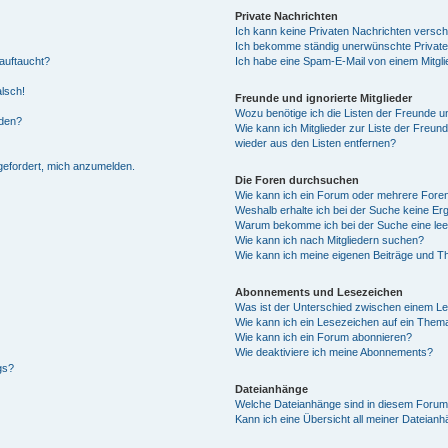
Private Nachrichten
Ich kann keine Privaten Nachrichten versch
Ich bekomme ständig unerwünschte Private
auftaucht?
Ich habe eine Spam-E-Mail von einem Mitgli
alsch!
Freunde und ignorierte Mitglieder
Wozu benötige ich die Listen der Freunde un
rden?
Wie kann ich Mitglieder zur Liste der Freund
wieder aus den Listen entfernen?
fgefordert, mich anzumelden.
Die Foren durchsuchen
Wie kann ich ein Forum oder mehrere For
Weshalb erhalte ich bei der Suche keine Er
Warum bekomme ich bei der Suche eine lee
Wie kann ich nach Mitgliedern suchen?
Wie kann ich meine eigenen Beiträge und T
Abonnements und Lesezeichen
Was ist der Unterschied zwischen einem L
Wie kann ich ein Lesezeichen auf ein Them
Wie kann ich ein Forum abonnieren?
Wie deaktiviere ich meine Abonnements?
gs?
Dateianhänge
Welche Dateianhänge sind in diesem Forum
Kann ich eine Übersicht all meiner Dateian