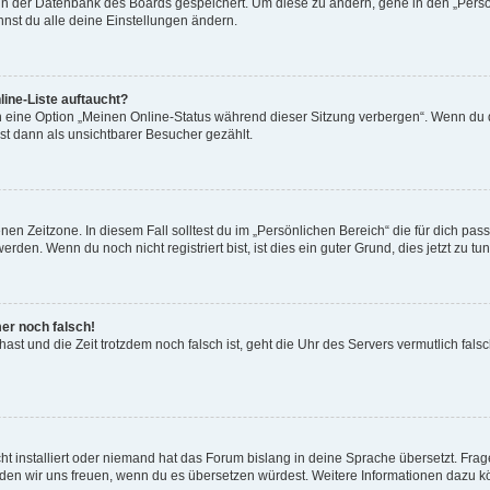
n in der Datenbank des Boards gespeichert. Um diese zu ändern, gehe in den „Persö
nst du alle deine Einstellungen ändern.
ine-Liste auftaucht?
n eine Option „Meinen Online-Status während dieser Sitzung verbergen“. Wenn du d
st dann als unsichtbarer Besucher gezählt.
en Zeitzone. In diesem Fall solltest du im „Persönlichen Bereich“ die für dich passe
den. Wenn du noch nicht registriert bist, ist dies ein guter Grund, dies jetzt zu tun
mer noch falsch!
t hast und die Zeit trotzdem noch falsch ist, geht die Uhr des Servers vermutlich fal
t installiert oder niemand hat das Forum bislang in deine Sprache übersetzt. Frag
, würden wir uns freuen, wenn du es übersetzen würdest. Weitere Informationen dazu