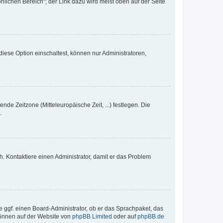
nlichen Bereich“; der Link dazu wird meist oben auf der Seite
iese Option einschaltest, können nur Administratoren,
nde Zeitzone (Mitteleuropäische Zeit, ...) festlegen. Die
.
sch. Kontaktiere einen Administrator, damit er das Problem
e ggf. einen Board-Administrator, ob er das Sprachpaket, das
 können auf der Website von
phpBB Limited
oder auf
phpBB.de