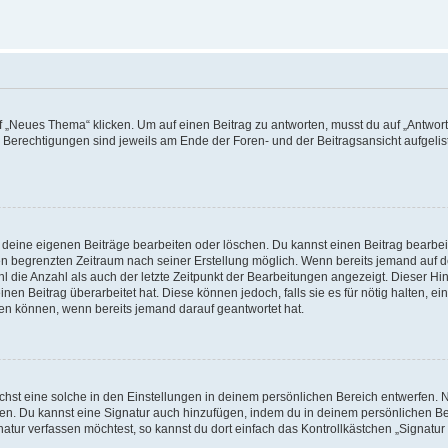
„Neues Thema“ klicken. Um auf einen Beitrag zu antworten, musst du auf „Antworte
e Berechtigungen sind jeweils am Ende der Foren- und der Beitragsansicht aufgeliste
r deine eigenen Beiträge bearbeiten oder löschen. Du kannst einen Beitrag bearbe
inen begrenzten Zeitraum nach seiner Erstellung möglich. Wenn bereits jemand auf de
 die Anzahl als auch der letzte Zeitpunkt der Bearbeitungen angezeigt. Dieser Hi
en Beitrag überarbeitet hat. Diese können jedoch, falls sie es für nötig halten, ei
hen können, wenn bereits jemand darauf geantwortet hat.
st eine solche in den Einstellungen in deinem persönlichen Bereich entwerfen. Na
eren. Du kannst eine Signatur auch hinzufügen, indem du in deinem persönlichen 
atur verfassen möchtest, so kannst du dort einfach das Kontrollkästchen „Signatu