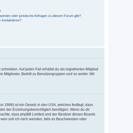
?
hwerden oder juristische Anfragen zu diesem Forum gibt?
s kontaktieren?
chreiben. Auf jeden Fall erhältst du als registriertes Mitglied
e Mitglieder, Beitritt zu Benutzergruppen und so weiter. Wir
n 1998) ist ein Gesetz in den USA, welches festlegt, dass
der der Erziehungsberechtigten benötigen. Wenn du dir
te beachte, dass phpBB Limited und der Besitzer dieses Boards
An wen soll ich mich wenden, falls es Beschwerden oder