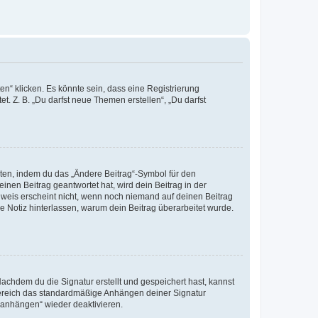
n“ klicken. Es könnte sein, dass eine Registrierung
t. Z. B. „Du darfst neue Themen erstellen“, „Du darfst
iten, indem du das „Ändere Beitrag“-Symbol für den
inen Beitrag geantwortet hat, wird dein Beitrag in der
nweis erscheint nicht, wenn noch niemand auf deinen Beitrag
ne Notiz hinterlassen, warum dein Beitrag überarbeitet wurde.
chdem du die Signatur erstellt und gespeichert hast, kannst
Bereich das standardmäßige Anhängen deiner Signatur
r anhängen“ wieder deaktivieren.