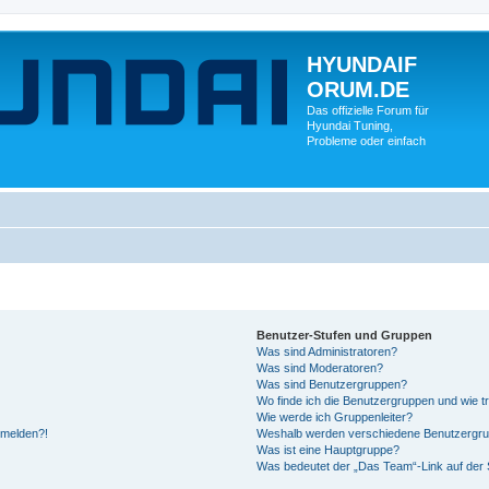
HYUNDAIF
ORUM.DE
Das offizielle Forum für
Hyundai Tuning,
Probleme oder einfach
Benutzer-Stufen und Gruppen
Was sind Administratoren?
Was sind Moderatoren?
Was sind Benutzergruppen?
Wo finde ich die Benutzergruppen und wie tr
Wie werde ich Gruppenleiter?
anmelden?!
Weshalb werden verschiedene Benutzergrupp
Was ist eine Hauptgruppe?
Was bedeutet der „Das Team“-Link auf der S