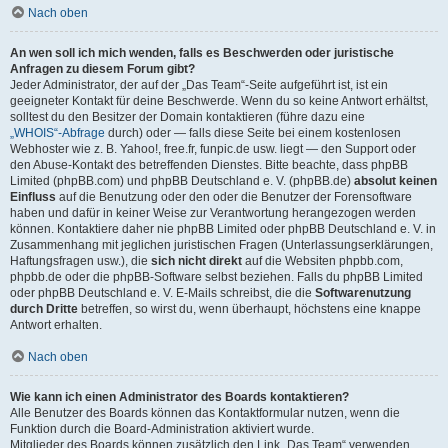
Nach oben
An wen soll ich mich wenden, falls es Beschwerden oder juristische
Anfragen zu diesem Forum gibt?
Jeder Administrator, der auf der „Das Team“-Seite aufgeführt ist, ist ein
geeigneter Kontakt für deine Beschwerde. Wenn du so keine Antwort erhältst,
solltest du den Besitzer der Domain kontaktieren (führe dazu eine
„WHOIS“-Abfrage
durch) oder — falls diese Seite bei einem kostenlosen
Webhoster wie z. B. Yahoo!, free.fr, funpic.de usw. liegt — den Support oder
den Abuse-Kontakt des betreffenden Dienstes. Bitte beachte, dass phpBB
Limited (phpBB.com) und phpBB Deutschland e. V. (phpBB.de)
absolut keinen
Einfluss
auf die Benutzung oder den oder die Benutzer der Forensoftware
haben und dafür in keiner Weise zur Verantwortung herangezogen werden
können. Kontaktiere daher nie phpBB Limited oder phpBB Deutschland e. V. in
Zusammenhang mit jeglichen juristischen Fragen (Unterlassungserklärungen,
Haftungsfragen usw.), die
sich nicht direkt
auf die Websiten phpbb.com,
phpbb.de oder die phpBB-Software selbst beziehen. Falls du phpBB Limited
oder phpBB Deutschland e. V. E-Mails schreibst, die die
Softwarenutzung
durch Dritte
betreffen, so wirst du, wenn überhaupt, höchstens eine knappe
Antwort erhalten.
Nach oben
Wie kann ich einen Administrator des Boards kontaktieren?
Alle Benutzer des Boards können das Kontaktformular nutzen, wenn die
Funktion durch die Board-Administration aktiviert wurde.
Mitglieder des Boards können zusätzlich den Link „Das Team“ verwenden.