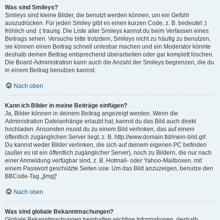
Was sind Smileys?
Smileys sind kleine Bilder, die benutzt werden können, um ein Gefühl
auszudrücken. Für jeden Smiley gibt es einen kurzen Code, z. B. bedeutet :)
fröhlich und :( traurig. Die Liste aller Smileys kannst du beim Verfassen eines
Beitrags sehen. Versuche bitte trotzdem, Smileys nicht zu häufig zu benutzen,
sie können einen Beitrag schnell unlesbar machen und ein Moderator könnte
deshalb deinen Beitrag entsprechend überarbeiten oder gar komplett löschen.
Die Board-Administration kann auch die Anzahl der Smileys begrenzen, die du
in einem Beitrag benutzen kannst.
Nach oben
Kann ich Bilder in meine Beiträge einfügen?
Ja, Bilder können in deinem Beitrag angezeigt werden. Wenn die
Administration Dateianhänge erlaubt hat, kannst du das Bild auch direkt
hochladen. Ansonsten musst du zu einem Bild verlinken, das auf einem
öffentlich zugänglichen Server liegt, z. B. http://www.domain.tld/mein-bild.gif.
Du kannst weder Bilder verlinken, die sich auf deinem eigenen PC befinden
(außer es ist ein öffentlich zugänglicher Server), noch zu Bildern, die nur nach
einer Anmeldung verfügbar sind, z. B. Hotmail- oder Yahoo-Mailboxen, mit
einem Passwort geschützte Seiten usw. Um das Bild anzuzeigen, benutze den
BBCode-Tag „[img]“.
Nach oben
Was sind globale Bekanntmachungen?
Globale Bekanntmachungen beinhalten wichtige Informationen, deshalb