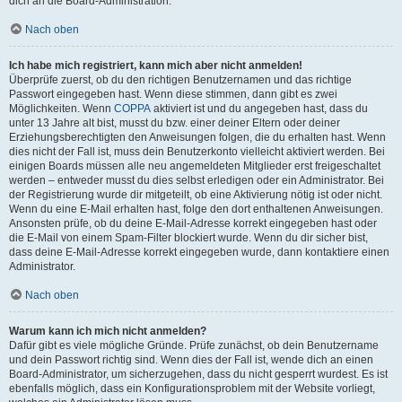
dich an die Board-Administration.
Nach oben
Ich habe mich registriert, kann mich aber nicht anmelden!
Überprüfe zuerst, ob du den richtigen Benutzernamen und das richtige
Passwort eingegeben hast. Wenn diese stimmen, dann gibt es zwei
Möglichkeiten. Wenn
COPPA
aktiviert ist und du angegeben hast, dass du
unter 13 Jahre alt bist, musst du bzw. einer deiner Eltern oder deiner
Erziehungsberechtigten den Anweisungen folgen, die du erhalten hast. Wenn
dies nicht der Fall ist, muss dein Benutzerkonto vielleicht aktiviert werden. Bei
einigen Boards müssen alle neu angemeldeten Mitglieder erst freigeschaltet
werden – entweder musst du dies selbst erledigen oder ein Administrator. Bei
der Registrierung wurde dir mitgeteilt, ob eine Aktivierung nötig ist oder nicht.
Wenn du eine E-Mail erhalten hast, folge den dort enthaltenen Anweisungen.
Ansonsten prüfe, ob du deine E-Mail-Adresse korrekt eingegeben hast oder
die E-Mail von einem Spam-Filter blockiert wurde. Wenn du dir sicher bist,
dass deine E-Mail-Adresse korrekt eingegeben wurde, dann kontaktiere einen
Administrator.
Nach oben
Warum kann ich mich nicht anmelden?
Dafür gibt es viele mögliche Gründe. Prüfe zunächst, ob dein Benutzername
und dein Passwort richtig sind. Wenn dies der Fall ist, wende dich an einen
Board-Administrator, um sicherzugehen, dass du nicht gesperrt wurdest. Es ist
ebenfalls möglich, dass ein Konfigurationsproblem mit der Website vorliegt,