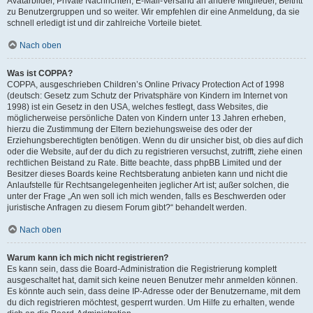
Avatarbilder, Private Nachrichten, E-Mail-Versand an andere Mitglieder, Beitritt
zu Benutzergruppen und so weiter. Wir empfehlen dir eine Anmeldung, da sie
schnell erledigt ist und dir zahlreiche Vorteile bietet.
Nach oben
Was ist COPPA?
COPPA, ausgeschrieben Children’s Online Privacy Protection Act of 1998
(deutsch: Gesetz zum Schutz der Privatsphäre von Kindern im Internet von
1998) ist ein Gesetz in den USA, welches festlegt, dass Websites, die
möglicherweise persönliche Daten von Kindern unter 13 Jahren erheben,
hierzu die Zustimmung der Eltern beziehungsweise des oder der
Erziehungsberechtigten benötigen. Wenn du dir unsicher bist, ob dies auf dich
oder die Website, auf der du dich zu registrieren versuchst, zutrifft, ziehe einen
rechtlichen Beistand zu Rate. Bitte beachte, dass phpBB Limited und der
Besitzer dieses Boards keine Rechtsberatung anbieten kann und nicht die
Anlaufstelle für Rechtsangelegenheiten jeglicher Art ist; außer solchen, die
unter der Frage „An wen soll ich mich wenden, falls es Beschwerden oder
juristische Anfragen zu diesem Forum gibt?“ behandelt werden.
Nach oben
Warum kann ich mich nicht registrieren?
Es kann sein, dass die Board-Administration die Registrierung komplett
ausgeschaltet hat, damit sich keine neuen Benutzer mehr anmelden können.
Es könnte auch sein, dass deine IP-Adresse oder der Benutzername, mit dem
du dich registrieren möchtest, gesperrt wurden. Um Hilfe zu erhalten, wende