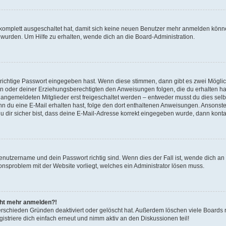
g komplett ausgeschaltet hat, damit sich keine neuen Benutzer mehr anmelden könn
 wurden. Um Hilfe zu erhalten, wende dich an die Board-Administration.
 richtige Passwort eingegeben hast. Wenn diese stimmen, dann gibt es zwei Mögl
tern oder deiner Erziehungsberechtigten den Anweisungen folgen, die du erhalten ha
u angemeldeten Mitglieder erst freigeschaltet werden – entweder musst du dies selbs
. Wenn du eine E-Mail erhalten hast, folge den dort enthaltenen Anweisungen. Ansons
 dir sicher bist, dass deine E-Mail-Adresse korrekt eingegeben wurde, dann kontak
Benutzername und dein Passwort richtig sind. Wenn dies der Fall ist, wende dich a
ionsproblem mit der Website vorliegt, welches ein Administrator lösen muss.
icht mehr anmelden?!
erschieden Gründen deaktiviert oder gelöscht hat. Außerdem löschen viele Boards r
triere dich einfach erneut und nimm aktiv an den Diskussionen teil!