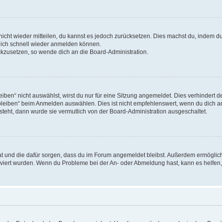
 nicht wieder mitteilen, du kannst es jedoch zurücksetzen. Dies machst du, indem 
 dich schnell wieder anmelden können.
ückzusetzen, so wende dich an die Board-Administration.
en“ nicht auswählst, wirst du nur für eine Sitzung angemeldet. Dies verhindert 
leiben“ beim Anmelden auswählen. Dies ist nicht empfehlenswert, wenn du dich an
 steht, dann wurde sie vermutlich von der Board-Administration ausgeschaltet.
 hat und die dafür sorgen, dass du im Forum angemeldet bleibst. Außerdem ermögli
tiviert wurden. Wenn du Probleme bei der An- oder Abmeldung hast, kann es helfen