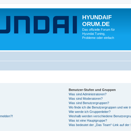
HYUNDAIF
ORUM.DE
Das offizielle Forum für
Hyundai Tuning,
Probleme oder einfach
Benutzer-Stufen und Gruppen
Was sind Administratoren?
Was sind Moderatoren?
Was sind Benutzergruppen?
Wo finde ich die Benutzergruppen und wie tr
Wie werde ich Gruppenleiter?
anmelden?!
Weshalb werden verschiedene Benutzergrupp
Was ist eine Hauptgruppe?
Was bedeutet der „Das Team“-Link auf der S