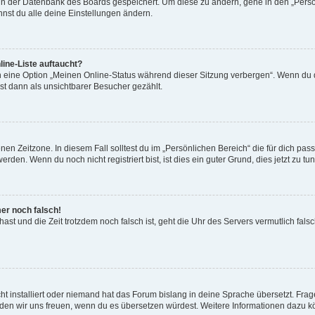
n in der Datenbank des Boards gespeichert. Um diese zu ändern, gehe in den „Persö
nst du alle deine Einstellungen ändern.
ine-Liste auftaucht?
n eine Option „Meinen Online-Status während dieser Sitzung verbergen“. Wenn du d
st dann als unsichtbarer Besucher gezählt.
en Zeitzone. In diesem Fall solltest du im „Persönlichen Bereich“ die für dich passe
den. Wenn du noch nicht registriert bist, ist dies ein guter Grund, dies jetzt zu tun
mer noch falsch!
t hast und die Zeit trotzdem noch falsch ist, geht die Uhr des Servers vermutlich fal
t installiert oder niemand hat das Forum bislang in deine Sprache übersetzt. Frag
, würden wir uns freuen, wenn du es übersetzen würdest. Weitere Informationen dazu