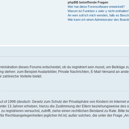
phpBB betreffende Fragen
Wer hat diese Forensoftware entwickelt?
Warum ist Funktion x oder y nicht enthalten
An wen soll ich mich wenden, falls es Besc
Wie kann ich einen Administrator des Board
istration dieses Forums entscheidet, ob du registriert sein musst, um Beiträge zu s
ung stehen: zum Beispiel Avatarbilder, Private Nachrichten, E-Mail-Versand an ander
 zahlreiche Vorteile bietet.
t of 1998 (deutsch: Gesetz zum Schutz der Privatsphäre von Kindern im Internet vo
unter 13 Jahren erheben, hierzu die Zustimmung der Eltern beziehungsweise des o
h zu registrieren versuchst, zutrifft, ziehe einen rechtlichen Beistand zu Rate. Bit
für Rechtsangelegenheiten jeglicher Art ist; außer solchen, die unter der Frage „
.