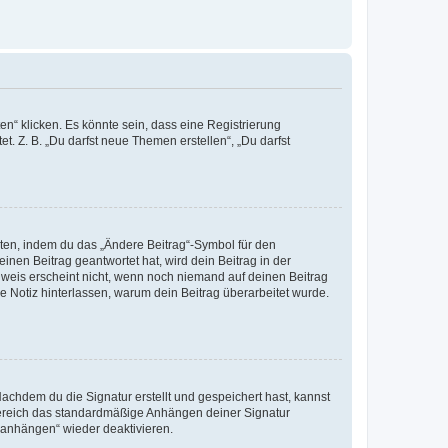
n“ klicken. Es könnte sein, dass eine Registrierung
t. Z. B. „Du darfst neue Themen erstellen“, „Du darfst
iten, indem du das „Ändere Beitrag“-Symbol für den
inen Beitrag geantwortet hat, wird dein Beitrag in der
nweis erscheint nicht, wenn noch niemand auf deinen Beitrag
ne Notiz hinterlassen, warum dein Beitrag überarbeitet wurde.
chdem du die Signatur erstellt und gespeichert hast, kannst
Bereich das standardmäßige Anhängen deiner Signatur
r anhängen“ wieder deaktivieren.