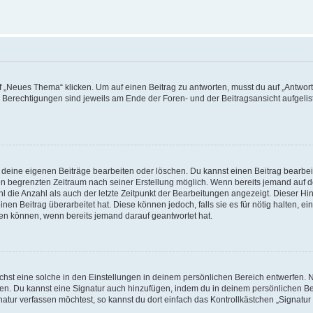
„Neues Thema“ klicken. Um auf einen Beitrag zu antworten, musst du auf „Antworte
e Berechtigungen sind jeweils am Ende der Foren- und der Beitragsansicht aufgeliste
r deine eigenen Beiträge bearbeiten oder löschen. Du kannst einen Beitrag bearbe
inen begrenzten Zeitraum nach seiner Erstellung möglich. Wenn bereits jemand auf de
 die Anzahl als auch der letzte Zeitpunkt der Bearbeitungen angezeigt. Dieser Hi
en Beitrag überarbeitet hat. Diese können jedoch, falls sie es für nötig halten, ei
hen können, wenn bereits jemand darauf geantwortet hat.
st eine solche in den Einstellungen in deinem persönlichen Bereich entwerfen. Na
eren. Du kannst eine Signatur auch hinzufügen, indem du in deinem persönlichen 
atur verfassen möchtest, so kannst du dort einfach das Kontrollkästchen „Signatu