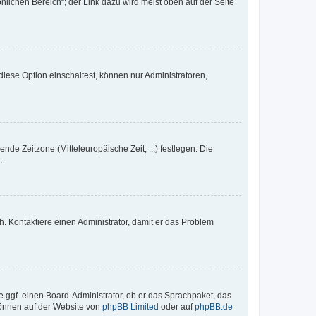
nlichen Bereich“; der Link dazu wird meist oben auf der Seite
iese Option einschaltest, können nur Administratoren,
nde Zeitzone (Mitteleuropäische Zeit, ...) festlegen. Die
.
sch. Kontaktiere einen Administrator, damit er das Problem
e ggf. einen Board-Administrator, ob er das Sprachpaket, das
 können auf der Website von
phpBB Limited
oder auf
phpBB.de