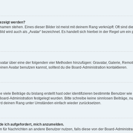
gezeigt werden?
amen stehen. Eines dieser Bilder ist meist mit deinem Rang verknüpft: Oft sind di
ld wird auch als „Avatar“ bezeichnet. Es handelt sich hierbei in der Regel um ein
 Avatar über eine der folgenden vier Methoden hinzufügen: Gravatar, Galerie, Rem
en Avatar benutzen kannst, solltest du die Board-Administration kontaktieren.
viele Beiträge du bislang erstellt hast oder identifizieren bestimmte Benutzer w
 Board-Administration festgelegt wurden. Bitte schreibe keine sinnlosen Beiträge
wird deinen Rang unter Umständen einfach wieder zurücksetzen.
rde ich aufgefordert, mich anzumelden.
ion für Nachrichten an andere Benutzer nutzen, falls diese von der Board-Administ