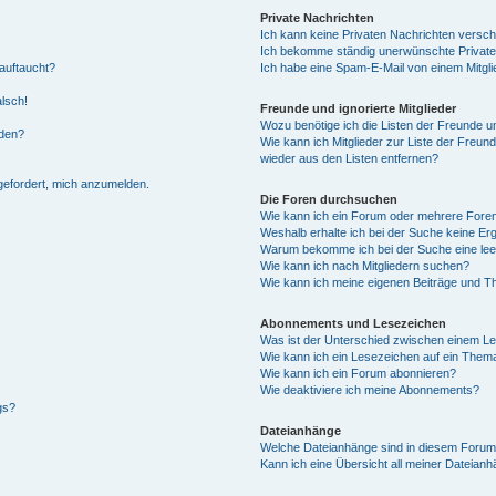
Private Nachrichten
Ich kann keine Privaten Nachrichten versch
Ich bekomme ständig unerwünschte Private
auftaucht?
Ich habe eine Spam-E-Mail von einem Mitgli
alsch!
Freunde und ignorierte Mitglieder
Wozu benötige ich die Listen der Freunde un
rden?
Wie kann ich Mitglieder zur Liste der Freund
wieder aus den Listen entfernen?
fgefordert, mich anzumelden.
Die Foren durchsuchen
Wie kann ich ein Forum oder mehrere For
Weshalb erhalte ich bei der Suche keine Er
Warum bekomme ich bei der Suche eine lee
Wie kann ich nach Mitgliedern suchen?
Wie kann ich meine eigenen Beiträge und T
Abonnements und Lesezeichen
Was ist der Unterschied zwischen einem L
Wie kann ich ein Lesezeichen auf ein Them
Wie kann ich ein Forum abonnieren?
Wie deaktiviere ich meine Abonnements?
gs?
Dateianhänge
Welche Dateianhänge sind in diesem Forum
Kann ich eine Übersicht all meiner Dateian