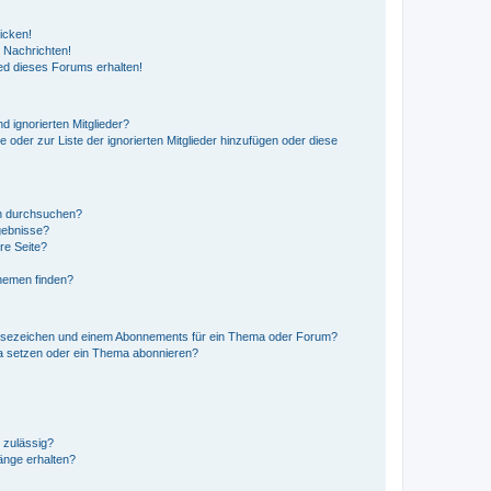
icken!
 Nachrichten!
ed dieses Forums erhalten!
d ignorierten Mitglieder?
e oder zur Liste der ignorierten Mitglieder hinzufügen oder diese
en durchsuchen?
gebnisse?
re Seite?
hemen finden?
esezeichen und einem Abonnements für ein Thema oder Forum?
a setzen oder ein Thema abonnieren?
 zulässig?
hänge erhalten?