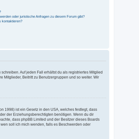
?
hwerden oder juristische Anfragen zu diesem Forum gibt?
s kontaktieren?
chreiben. Auf jeden Fall erhältst du als registriertes Mitglied
e Mitglieder, Beitritt zu Benutzergruppen und so weiter. Wir
n 1998) ist ein Gesetz in den USA, welches festlegt, dass
der der Erziehungsberechtigten benötigen. Wenn du dir
te beachte, dass phpBB Limited und der Besitzer dieses Boards
An wen soll ich mich wenden, falls es Beschwerden oder