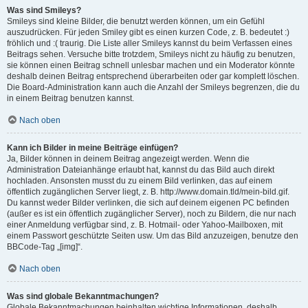
Was sind Smileys?
Smileys sind kleine Bilder, die benutzt werden können, um ein Gefühl
auszudrücken. Für jeden Smiley gibt es einen kurzen Code, z. B. bedeutet :)
fröhlich und :( traurig. Die Liste aller Smileys kannst du beim Verfassen eines
Beitrags sehen. Versuche bitte trotzdem, Smileys nicht zu häufig zu benutzen,
sie können einen Beitrag schnell unlesbar machen und ein Moderator könnte
deshalb deinen Beitrag entsprechend überarbeiten oder gar komplett löschen.
Die Board-Administration kann auch die Anzahl der Smileys begrenzen, die du
in einem Beitrag benutzen kannst.
Nach oben
Kann ich Bilder in meine Beiträge einfügen?
Ja, Bilder können in deinem Beitrag angezeigt werden. Wenn die
Administration Dateianhänge erlaubt hat, kannst du das Bild auch direkt
hochladen. Ansonsten musst du zu einem Bild verlinken, das auf einem
öffentlich zugänglichen Server liegt, z. B. http://www.domain.tld/mein-bild.gif.
Du kannst weder Bilder verlinken, die sich auf deinem eigenen PC befinden
(außer es ist ein öffentlich zugänglicher Server), noch zu Bildern, die nur nach
einer Anmeldung verfügbar sind, z. B. Hotmail- oder Yahoo-Mailboxen, mit
einem Passwort geschützte Seiten usw. Um das Bild anzuzeigen, benutze den
BBCode-Tag „[img]“.
Nach oben
Was sind globale Bekanntmachungen?
Globale Bekanntmachungen beinhalten wichtige Informationen, deshalb