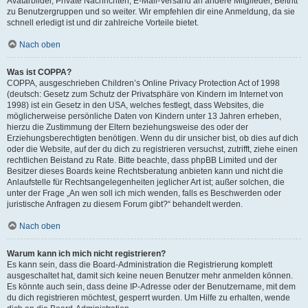
Avatarbilder, Private Nachrichten, E-Mail-Versand an andere Mitglieder, Beitritt
zu Benutzergruppen und so weiter. Wir empfehlen dir eine Anmeldung, da sie
schnell erledigt ist und dir zahlreiche Vorteile bietet.
Nach oben
Was ist COPPA?
COPPA, ausgeschrieben Children’s Online Privacy Protection Act of 1998
(deutsch: Gesetz zum Schutz der Privatsphäre von Kindern im Internet von
1998) ist ein Gesetz in den USA, welches festlegt, dass Websites, die
möglicherweise persönliche Daten von Kindern unter 13 Jahren erheben,
hierzu die Zustimmung der Eltern beziehungsweise des oder der
Erziehungsberechtigten benötigen. Wenn du dir unsicher bist, ob dies auf dich
oder die Website, auf der du dich zu registrieren versuchst, zutrifft, ziehe einen
rechtlichen Beistand zu Rate. Bitte beachte, dass phpBB Limited und der
Besitzer dieses Boards keine Rechtsberatung anbieten kann und nicht die
Anlaufstelle für Rechtsangelegenheiten jeglicher Art ist; außer solchen, die
unter der Frage „An wen soll ich mich wenden, falls es Beschwerden oder
juristische Anfragen zu diesem Forum gibt?“ behandelt werden.
Nach oben
Warum kann ich mich nicht registrieren?
Es kann sein, dass die Board-Administration die Registrierung komplett
ausgeschaltet hat, damit sich keine neuen Benutzer mehr anmelden können.
Es könnte auch sein, dass deine IP-Adresse oder der Benutzername, mit dem
du dich registrieren möchtest, gesperrt wurden. Um Hilfe zu erhalten, wende