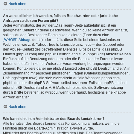
Nach oben
An wen soll ich mich wenden, falls es Beschwerden oder juristische
Anfragen zu diesem Forum gibt?
Jeder Administrator, der auf der „Das Team“-Seite aufgeführt ist, ist ein
geeigneter Kontakt für deine Beschwerde. Wenn du so keine Antwort erhältst,
solltest du den Besitzer der Domain kontaktieren (führe dazu eine
„WHOIS“-Abfrage
durch) oder — falls diese Seite bei einem kostenlosen
Webhoster wie z. B. Yahoo!, free.fr, funpic.de usw. liegt — den Support oder
den Abuse-Kontakt des betreffenden Dienstes. Bitte beachte, dass phpBB
Limited (phpBB.com) und phpBB Deutschland e. V. (phpBB.de)
absolut keinen
Einfluss
auf die Benutzung oder den oder die Benutzer der Forensoftware
haben und dafür in keiner Weise zur Verantwortung herangezogen werden
können. Kontaktiere daher nie phpBB Limited oder phpBB Deutschland e. V. in
Zusammenhang mit jeglichen juristischen Fragen (Unterlassungserklärungen,
Haftungsfragen usw.), die
sich nicht direkt
auf die Websiten phpbb.com,
phpbb.de oder die phpBB-Software selbst beziehen. Falls du phpBB Limited
oder phpBB Deutschland e. V. E-Mails schreibst, die die
Softwarenutzung
durch Dritte
betreffen, so wirst du, wenn überhaupt, höchstens eine knappe
Antwort erhalten.
Nach oben
Wie kann ich einen Administrator des Boards kontaktieren?
Alle Benutzer des Boards können das Kontaktformular nutzen, wenn die
Funktion durch die Board-Administration aktiviert wurde.
Mitglieder des Boards können zusätzlich den Link „Das Team“ verwenden.