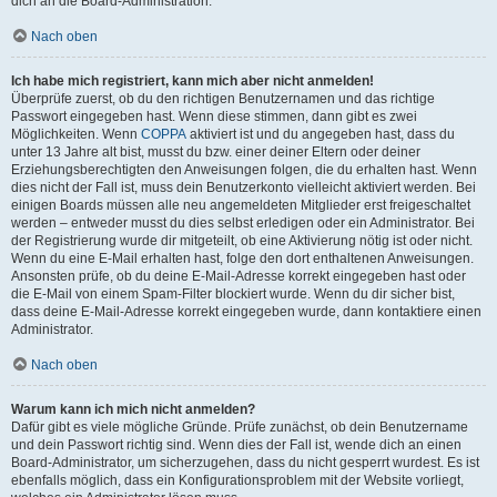
dich an die Board-Administration.
Nach oben
Ich habe mich registriert, kann mich aber nicht anmelden!
Überprüfe zuerst, ob du den richtigen Benutzernamen und das richtige
Passwort eingegeben hast. Wenn diese stimmen, dann gibt es zwei
Möglichkeiten. Wenn
COPPA
aktiviert ist und du angegeben hast, dass du
unter 13 Jahre alt bist, musst du bzw. einer deiner Eltern oder deiner
Erziehungsberechtigten den Anweisungen folgen, die du erhalten hast. Wenn
dies nicht der Fall ist, muss dein Benutzerkonto vielleicht aktiviert werden. Bei
einigen Boards müssen alle neu angemeldeten Mitglieder erst freigeschaltet
werden – entweder musst du dies selbst erledigen oder ein Administrator. Bei
der Registrierung wurde dir mitgeteilt, ob eine Aktivierung nötig ist oder nicht.
Wenn du eine E-Mail erhalten hast, folge den dort enthaltenen Anweisungen.
Ansonsten prüfe, ob du deine E-Mail-Adresse korrekt eingegeben hast oder
die E-Mail von einem Spam-Filter blockiert wurde. Wenn du dir sicher bist,
dass deine E-Mail-Adresse korrekt eingegeben wurde, dann kontaktiere einen
Administrator.
Nach oben
Warum kann ich mich nicht anmelden?
Dafür gibt es viele mögliche Gründe. Prüfe zunächst, ob dein Benutzername
und dein Passwort richtig sind. Wenn dies der Fall ist, wende dich an einen
Board-Administrator, um sicherzugehen, dass du nicht gesperrt wurdest. Es ist
ebenfalls möglich, dass ein Konfigurationsproblem mit der Website vorliegt,