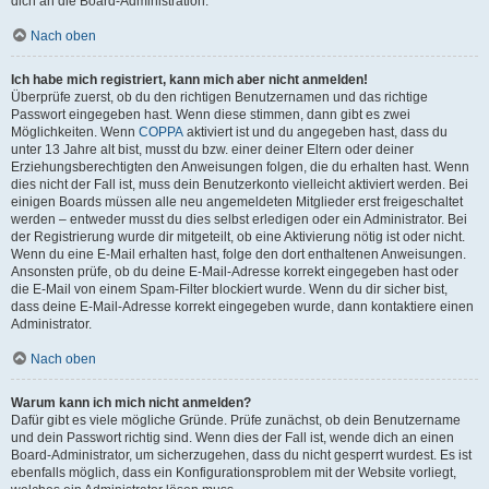
dich an die Board-Administration.
Nach oben
Ich habe mich registriert, kann mich aber nicht anmelden!
Überprüfe zuerst, ob du den richtigen Benutzernamen und das richtige
Passwort eingegeben hast. Wenn diese stimmen, dann gibt es zwei
Möglichkeiten. Wenn
COPPA
aktiviert ist und du angegeben hast, dass du
unter 13 Jahre alt bist, musst du bzw. einer deiner Eltern oder deiner
Erziehungsberechtigten den Anweisungen folgen, die du erhalten hast. Wenn
dies nicht der Fall ist, muss dein Benutzerkonto vielleicht aktiviert werden. Bei
einigen Boards müssen alle neu angemeldeten Mitglieder erst freigeschaltet
werden – entweder musst du dies selbst erledigen oder ein Administrator. Bei
der Registrierung wurde dir mitgeteilt, ob eine Aktivierung nötig ist oder nicht.
Wenn du eine E-Mail erhalten hast, folge den dort enthaltenen Anweisungen.
Ansonsten prüfe, ob du deine E-Mail-Adresse korrekt eingegeben hast oder
die E-Mail von einem Spam-Filter blockiert wurde. Wenn du dir sicher bist,
dass deine E-Mail-Adresse korrekt eingegeben wurde, dann kontaktiere einen
Administrator.
Nach oben
Warum kann ich mich nicht anmelden?
Dafür gibt es viele mögliche Gründe. Prüfe zunächst, ob dein Benutzername
und dein Passwort richtig sind. Wenn dies der Fall ist, wende dich an einen
Board-Administrator, um sicherzugehen, dass du nicht gesperrt wurdest. Es ist
ebenfalls möglich, dass ein Konfigurationsproblem mit der Website vorliegt,