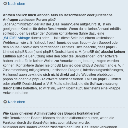
Nach oben
An wen soll ich mich wenden, falls es Beschwerden oder juristische
Anfragen zu diesem Forum gibt?
Jeder Administrator, der auf der „Das Team“-Seite aufgeführt ist, ist ein
geeigneter Kontakt für deine Beschwerde. Wenn du so keine Antwort erhältst,
solltest du den Besitzer der Domain kontaktieren (führe dazu eine
„WHOIS“-Abfrage
durch) oder — falls diese Seite bei einem kostenlosen
Webhoster wie z. B. Yahoo!, free.fr, funpic.de usw. liegt — den Support oder
den Abuse-Kontakt des betreffenden Dienstes. Bitte beachte, dass phpBB
Limited (phpBB.com) und phpBB Deutschland e. V. (phpBB.de)
absolut keinen
Einfluss
auf die Benutzung oder den oder die Benutzer der Forensoftware
haben und dafür in keiner Weise zur Verantwortung herangezogen werden
können. Kontaktiere daher nie phpBB Limited oder phpBB Deutschland e. V. in
Zusammenhang mit jeglichen juristischen Fragen (Unterlassungserklärungen,
Haftungsfragen usw.), die
sich nicht direkt
auf die Websiten phpbb.com,
phpbb.de oder die phpBB-Software selbst beziehen. Falls du phpBB Limited
oder phpBB Deutschland e. V. E-Mails schreibst, die die
Softwarenutzung
durch Dritte
betreffen, so wirst du, wenn überhaupt, höchstens eine knappe
Antwort erhalten.
Nach oben
Wie kann ich einen Administrator des Boards kontaktieren?
Alle Benutzer des Boards können das Kontaktformular nutzen, wenn die
Funktion durch die Board-Administration aktiviert wurde.
Mitglieder des Boards können zusätzlich den Link „Das Team“ verwenden.