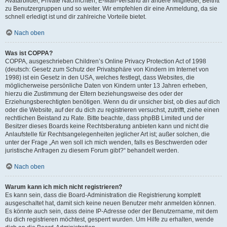
Avatarbilder, Private Nachrichten, E-Mail-Versand an andere Mitglieder, Beitritt
zu Benutzergruppen und so weiter. Wir empfehlen dir eine Anmeldung, da sie
schnell erledigt ist und dir zahlreiche Vorteile bietet.
Nach oben
Was ist COPPA?
COPPA, ausgeschrieben Children’s Online Privacy Protection Act of 1998
(deutsch: Gesetz zum Schutz der Privatsphäre von Kindern im Internet von
1998) ist ein Gesetz in den USA, welches festlegt, dass Websites, die
möglicherweise persönliche Daten von Kindern unter 13 Jahren erheben,
hierzu die Zustimmung der Eltern beziehungsweise des oder der
Erziehungsberechtigten benötigen. Wenn du dir unsicher bist, ob dies auf dich
oder die Website, auf der du dich zu registrieren versuchst, zutrifft, ziehe einen
rechtlichen Beistand zu Rate. Bitte beachte, dass phpBB Limited und der
Besitzer dieses Boards keine Rechtsberatung anbieten kann und nicht die
Anlaufstelle für Rechtsangelegenheiten jeglicher Art ist; außer solchen, die
unter der Frage „An wen soll ich mich wenden, falls es Beschwerden oder
juristische Anfragen zu diesem Forum gibt?“ behandelt werden.
Nach oben
Warum kann ich mich nicht registrieren?
Es kann sein, dass die Board-Administration die Registrierung komplett
ausgeschaltet hat, damit sich keine neuen Benutzer mehr anmelden können.
Es könnte auch sein, dass deine IP-Adresse oder der Benutzername, mit dem
du dich registrieren möchtest, gesperrt wurden. Um Hilfe zu erhalten, wende