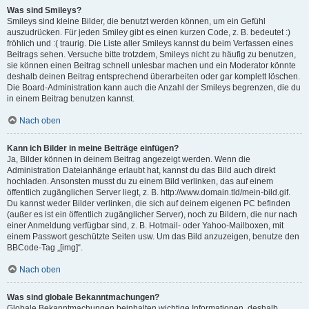
Was sind Smileys?
Smileys sind kleine Bilder, die benutzt werden können, um ein Gefühl
auszudrücken. Für jeden Smiley gibt es einen kurzen Code, z. B. bedeutet :)
fröhlich und :( traurig. Die Liste aller Smileys kannst du beim Verfassen eines
Beitrags sehen. Versuche bitte trotzdem, Smileys nicht zu häufig zu benutzen,
sie können einen Beitrag schnell unlesbar machen und ein Moderator könnte
deshalb deinen Beitrag entsprechend überarbeiten oder gar komplett löschen.
Die Board-Administration kann auch die Anzahl der Smileys begrenzen, die du
in einem Beitrag benutzen kannst.
Nach oben
Kann ich Bilder in meine Beiträge einfügen?
Ja, Bilder können in deinem Beitrag angezeigt werden. Wenn die
Administration Dateianhänge erlaubt hat, kannst du das Bild auch direkt
hochladen. Ansonsten musst du zu einem Bild verlinken, das auf einem
öffentlich zugänglichen Server liegt, z. B. http://www.domain.tld/mein-bild.gif.
Du kannst weder Bilder verlinken, die sich auf deinem eigenen PC befinden
(außer es ist ein öffentlich zugänglicher Server), noch zu Bildern, die nur nach
einer Anmeldung verfügbar sind, z. B. Hotmail- oder Yahoo-Mailboxen, mit
einem Passwort geschützte Seiten usw. Um das Bild anzuzeigen, benutze den
BBCode-Tag „[img]“.
Nach oben
Was sind globale Bekanntmachungen?
Globale Bekanntmachungen beinhalten wichtige Informationen, deshalb