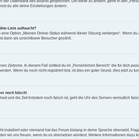
n in der Datenbank des Boards gespeichert. Um diese zu ändern, gehe in den „Persö
nst du alle deine Einstellungen ändern.
ine-Liste auftaucht?
n eine Option „Meinen Online-Status während dieser Sitzung verbergen“. Wenn du d
st dann als unsichtbarer Besucher gezählt.
en Zeitzone. In diesem Fall solltest du im „Persönlichen Bereich“ die für dich passe
den. Wenn du noch nicht registriert bist, ist dies ein guter Grund, dies jetzt zu tun
mer noch falsch!
t hast und die Zeit trotzdem noch falsch ist, geht die Uhr des Servers vermutlich fal
t installiert oder niemand hat das Forum bislang in deine Sprache übersetzt. Frag
, würden wir uns freuen, wenn du es übersetzen würdest. Weitere Informationen dazu