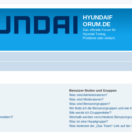
HYUNDAIF
ORUM.DE
Das offizielle Forum für
Hyundai Tuning,
Probleme oder einfach
Benutzer-Stufen und Gruppen
Was sind Administratoren?
Was sind Moderatoren?
Was sind Benutzergruppen?
Wo finde ich die Benutzergruppen und wie tr
Wie werde ich Gruppenleiter?
anmelden?!
Weshalb werden verschiedene Benutzergrupp
Was ist eine Hauptgruppe?
Was bedeutet der „Das Team“-Link auf der S