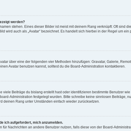
gezeigt werden?
amen stehen. Eines dieser Bilder ist meist mit deinem Rang verknüpft: Oft sind di
ld wird auch als „Avatar“ bezeichnet. Es handelt sich hierbei in der Regel um ein
 Avatar über eine der folgenden vier Methoden hinzufügen: Gravatar, Galerie, Rem
en Avatar benutzen kannst, solltest du die Board-Administration kontaktieren.
viele Beiträge du bislang erstellt hast oder identifizieren bestimmte Benutzer w
 Board-Administration festgelegt wurden. Bitte schreibe keine sinnlosen Beiträge
wird deinen Rang unter Umständen einfach wieder zurücksetzen.
rde ich aufgefordert, mich anzumelden.
ion für Nachrichten an andere Benutzer nutzen, falls diese von der Board-Administ