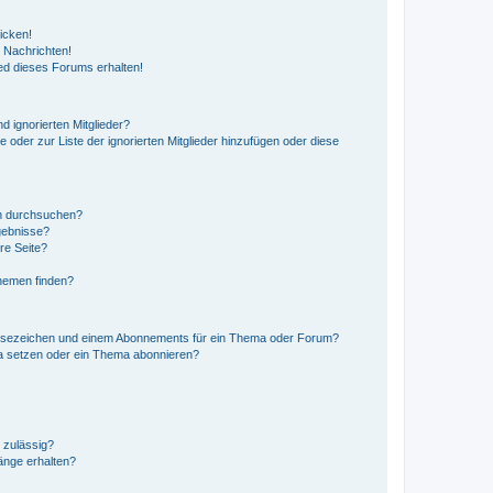
icken!
 Nachrichten!
ed dieses Forums erhalten!
d ignorierten Mitglieder?
e oder zur Liste der ignorierten Mitglieder hinzufügen oder diese
en durchsuchen?
gebnisse?
re Seite?
hemen finden?
esezeichen und einem Abonnements für ein Thema oder Forum?
a setzen oder ein Thema abonnieren?
 zulässig?
hänge erhalten?