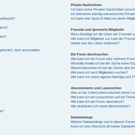
Private Nachrichten
Ich kann keine Privaten Nachrichten versch
Ich bekomme ständig unerwünschte Private
auftaucht?
Ich habe eine Spam-E-Mail von einem Mitgli
alsch!
Freunde und ignorierte Mitglieder
Wozu benötige ich die Listen der Freunde un
rden?
Wie kann ich Mitglieder zur Liste der Freund
wieder aus den Listen entfernen?
fgefordert, mich anzumelden.
Die Foren durchsuchen
Wie kann ich ein Forum oder mehrere For
Weshalb erhalte ich bei der Suche keine Er
Warum bekomme ich bei der Suche eine lee
Wie kann ich nach Mitgliedern suchen?
Wie kann ich meine eigenen Beiträge und T
Abonnements und Lesezeichen
Was ist der Unterschied zwischen einem L
Wie kann ich ein Lesezeichen auf ein Them
Wie kann ich ein Forum abonnieren?
Wie deaktiviere ich meine Abonnements?
gs?
Dateianhänge
Welche Dateianhänge sind in diesem Forum
Kann ich eine Übersicht all meiner Dateian