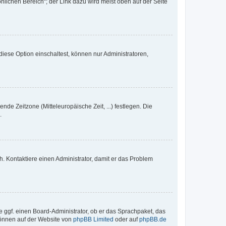
nlichen Bereich“; der Link dazu wird meist oben auf der Seite
iese Option einschaltest, können nur Administratoren,
nde Zeitzone (Mitteleuropäische Zeit, ...) festlegen. Die
.
sch. Kontaktiere einen Administrator, damit er das Problem
e ggf. einen Board-Administrator, ob er das Sprachpaket, das
 können auf der Website von
phpBB Limited
oder auf
phpBB.de