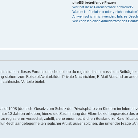
phpBB betreffende Fragen
Wer hat diese Forensoftware entwickelt?
Warum ist Funktion x oder y nicht enthalten
An wen soll ich mich wenden, falls es Besc
Wie kann ich einen Administrator des Board
istration dieses Forums entscheidet, ob du registriert sein musst, um Beiträge zu s
ung stehen: zum Beispiel Avatarbilder, Private Nachrichten, E-Mail-Versand an ander
 zahlreiche Vorteile bietet.
t of 1998 (deutsch: Gesetz zum Schutz der Privatsphäre von Kindern im Internet vo
unter 13 Jahren erheben, hierzu die Zustimmung der Eltern beziehungsweise des o
h zu registrieren versuchst, zutrifft, ziehe einen rechtlichen Beistand zu Rate. Bit
für Rechtsangelegenheiten jeglicher Art ist; außer solchen, die unter der Frage „
.