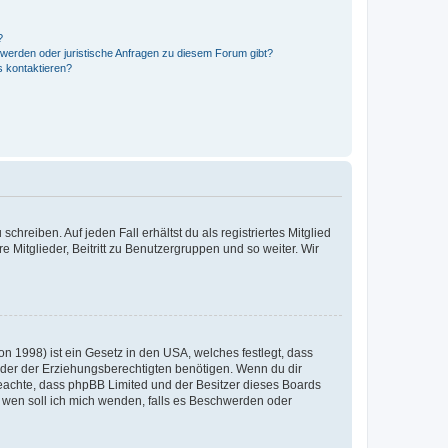
?
hwerden oder juristische Anfragen zu diesem Forum gibt?
s kontaktieren?
chreiben. Auf jeden Fall erhältst du als registriertes Mitglied
e Mitglieder, Beitritt zu Benutzergruppen und so weiter. Wir
n 1998) ist ein Gesetz in den USA, welches festlegt, dass
der der Erziehungsberechtigten benötigen. Wenn du dir
te beachte, dass phpBB Limited und der Besitzer dieses Boards
An wen soll ich mich wenden, falls es Beschwerden oder