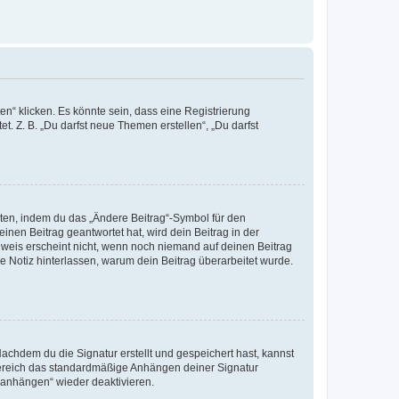
n“ klicken. Es könnte sein, dass eine Registrierung
t. Z. B. „Du darfst neue Themen erstellen“, „Du darfst
iten, indem du das „Ändere Beitrag“-Symbol für den
inen Beitrag geantwortet hat, wird dein Beitrag in der
nweis erscheint nicht, wenn noch niemand auf deinen Beitrag
ne Notiz hinterlassen, warum dein Beitrag überarbeitet wurde.
chdem du die Signatur erstellt und gespeichert hast, kannst
Bereich das standardmäßige Anhängen deiner Signatur
r anhängen“ wieder deaktivieren.