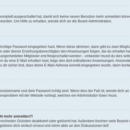
g komplett ausgeschaltet hat, damit sich keine neuen Benutzer mehr anmelden könn
 wurden. Um Hilfe zu erhalten, wende dich an die Board-Administration.
 richtige Passwort eingegeben hast. Wenn diese stimmen, dann gibt es zwei Mögl
tern oder deiner Erziehungsberechtigten den Anweisungen folgen, die du erhalten ha
u angemeldeten Mitglieder erst freigeschaltet werden – entweder musst du dies selbs
. Wenn du eine E-Mail erhalten hast, folge den dort enthaltenen Anweisungen. Ansons
 dir sicher bist, dass deine E-Mail-Adresse korrekt eingegeben wurde, dann kontak
Benutzername und dein Passwort richtig sind. Wenn dies der Fall ist, wende dich a
ionsproblem mit der Website vorliegt, welches ein Administrator lösen muss.
icht mehr anmelden?!
erschieden Gründen deaktiviert oder gelöscht hat. Außerdem löschen viele Boards r
triere dich einfach erneut und nimm aktiv an den Diskussionen teil!