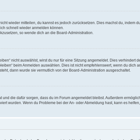
 nicht wieder mitteilen, du kannst es jedoch zurücksetzen. Dies machst du, indem 
 dich schnell wieder anmelden können.
ückzusetzen, so wende dich an die Board-Administration.
en“ nicht auswählst, wirst du nur für eine Sitzung angemeldet. Dies verhindert 
leiben“ beim Anmelden auswählen. Dies ist nicht empfehlenswert, wenn du dich an
 steht, dann wurde sie vermutlich von der Board-Administration ausgeschaltet.
 hat und die dafür sorgen, dass du im Forum angemeldet bleibst. Außerdem ermögli
tiviert wurden. Wenn du Probleme bei der An- oder Abmeldung hast, kann es helfen