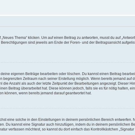
„Neues Thema“ klicken. Um auf einen Beitrag zu antworten, musst du auf „Antworte
e Berechtigungen sind jeweils am Ende der Foren- und der Beitragsansicht aufgeliste
r deine eigenen Beiträge bearbeiten oder löschen. Du kannst einen Beitrag bearbe
inen begrenzten Zeitraum nach seiner Erstellung möglich. Wenn bereits jemand auf de
 die Anzahl als auch der letzte Zeitpunkt der Bearbeitungen angezeigt. Dieser Hi
en Beitrag überarbeitet hat. Diese können jedoch, falls sie es für nötig halten, ei
hen können, wenn bereits jemand darauf geantwortet hat.
st eine solche in den Einstellungen in deinem persönlichen Bereich entwerfen. Na
eren. Du kannst eine Signatur auch hinzufügen, indem du in deinem persönlichen 
atur verfassen möchtest, so kannst du dort einfach das Kontrollkästchen „Signatu