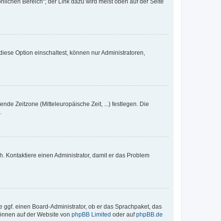
nlichen Bereich“; der Link dazu wird meist oben auf der Seite
iese Option einschaltest, können nur Administratoren,
nde Zeitzone (Mitteleuropäische Zeit, ...) festlegen. Die
.
sch. Kontaktiere einen Administrator, damit er das Problem
e ggf. einen Board-Administrator, ob er das Sprachpaket, das
 können auf der Website von
phpBB Limited
oder auf
phpBB.de