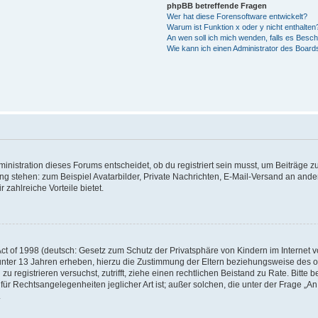
phpBB betreffende Fragen
Wer hat diese Forensoftware entwickelt?
Warum ist Funktion x oder y nicht enthalten
An wen soll ich mich wenden, falls es Besc
Wie kann ich einen Administrator des Board
istration dieses Forums entscheidet, ob du registriert sein musst, um Beiträge zu s
ung stehen: zum Beispiel Avatarbilder, Private Nachrichten, E-Mail-Versand an ander
 zahlreiche Vorteile bietet.
t of 1998 (deutsch: Gesetz zum Schutz der Privatsphäre von Kindern im Internet vo
unter 13 Jahren erheben, hierzu die Zustimmung der Eltern beziehungsweise des o
h zu registrieren versuchst, zutrifft, ziehe einen rechtlichen Beistand zu Rate. Bit
für Rechtsangelegenheiten jeglicher Art ist; außer solchen, die unter der Frage „
.