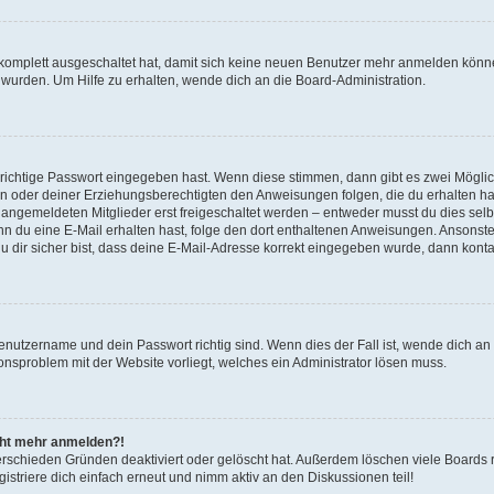
g komplett ausgeschaltet hat, damit sich keine neuen Benutzer mehr anmelden könn
 wurden. Um Hilfe zu erhalten, wende dich an die Board-Administration.
 richtige Passwort eingegeben hast. Wenn diese stimmen, dann gibt es zwei Mögl
tern oder deiner Erziehungsberechtigten den Anweisungen folgen, die du erhalten ha
u angemeldeten Mitglieder erst freigeschaltet werden – entweder musst du dies selbs
. Wenn du eine E-Mail erhalten hast, folge den dort enthaltenen Anweisungen. Ansons
 dir sicher bist, dass deine E-Mail-Adresse korrekt eingegeben wurde, dann kontak
Benutzername und dein Passwort richtig sind. Wenn dies der Fall ist, wende dich a
ionsproblem mit der Website vorliegt, welches ein Administrator lösen muss.
icht mehr anmelden?!
erschieden Gründen deaktiviert oder gelöscht hat. Außerdem löschen viele Boards r
triere dich einfach erneut und nimm aktiv an den Diskussionen teil!