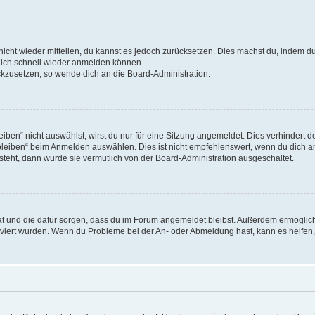
 nicht wieder mitteilen, du kannst es jedoch zurücksetzen. Dies machst du, indem 
 dich schnell wieder anmelden können.
ückzusetzen, so wende dich an die Board-Administration.
en“ nicht auswählst, wirst du nur für eine Sitzung angemeldet. Dies verhindert 
leiben“ beim Anmelden auswählen. Dies ist nicht empfehlenswert, wenn du dich an
 steht, dann wurde sie vermutlich von der Board-Administration ausgeschaltet.
 hat und die dafür sorgen, dass du im Forum angemeldet bleibst. Außerdem ermögli
tiviert wurden. Wenn du Probleme bei der An- oder Abmeldung hast, kann es helfen