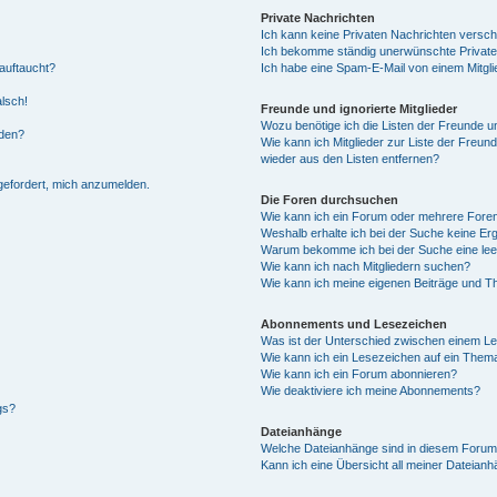
Private Nachrichten
Ich kann keine Privaten Nachrichten versch
Ich bekomme ständig unerwünschte Private
auftaucht?
Ich habe eine Spam-E-Mail von einem Mitgli
alsch!
Freunde und ignorierte Mitglieder
Wozu benötige ich die Listen der Freunde un
rden?
Wie kann ich Mitglieder zur Liste der Freund
wieder aus den Listen entfernen?
fgefordert, mich anzumelden.
Die Foren durchsuchen
Wie kann ich ein Forum oder mehrere For
Weshalb erhalte ich bei der Suche keine Er
Warum bekomme ich bei der Suche eine lee
Wie kann ich nach Mitgliedern suchen?
Wie kann ich meine eigenen Beiträge und T
Abonnements und Lesezeichen
Was ist der Unterschied zwischen einem L
Wie kann ich ein Lesezeichen auf ein Them
Wie kann ich ein Forum abonnieren?
Wie deaktiviere ich meine Abonnements?
gs?
Dateianhänge
Welche Dateianhänge sind in diesem Forum
Kann ich eine Übersicht all meiner Dateian