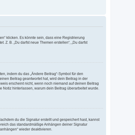
n“ klicken. Es könnte sein, dass eine Registrierung
t. Z. B. „Du darfst neue Themen erstellen“, „Du darfst
iten, indem du das „Ändere Beitrag“-Symbol für den
inen Beitrag geantwortet hat, wird dein Beitrag in der
nweis erscheint nicht, wenn noch niemand auf deinen Beitrag
ne Notiz hinterlassen, warum dein Beitrag überarbeitet wurde.
chdem du die Signatur erstellt und gespeichert hast, kannst
Bereich das standardmäßige Anhängen deiner Signatur
r anhängen“ wieder deaktivieren.