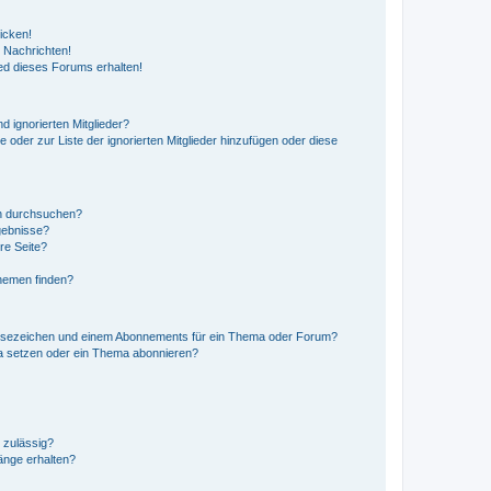
icken!
 Nachrichten!
ed dieses Forums erhalten!
d ignorierten Mitglieder?
e oder zur Liste der ignorierten Mitglieder hinzufügen oder diese
en durchsuchen?
gebnisse?
re Seite?
hemen finden?
esezeichen und einem Abonnements für ein Thema oder Forum?
a setzen oder ein Thema abonnieren?
 zulässig?
hänge erhalten?