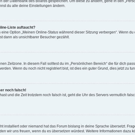
n in der Datenbank des Boards gespeichert. Um diese zu ändern, gehe in den „Persö
nst du alle deine Einstellungen ändern.
ine-Liste auftaucht?
n eine Option „Meinen Online-Status während dieser Sitzung verbergen“. Wenn du d
st dann als unsichtbarer Besucher gezählt.
en Zeitzone. In diesem Fall solltest du im „Persönlichen Bereich“ die für dich passe
den. Wenn du noch nicht registriert bist, ist dies ein guter Grund, dies jetzt zu tun
mer noch falsch!
t hast und die Zeit trotzdem noch falsch ist, geht die Uhr des Servers vermutlich fal
t installiert oder niemand hat das Forum bislang in deine Sprache übersetzt. Frag
, würden wir uns freuen, wenn du es übersetzen würdest. Weitere Informationen dazu