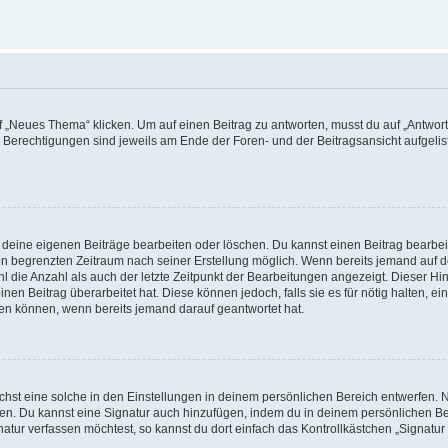
„Neues Thema“ klicken. Um auf einen Beitrag zu antworten, musst du auf „Antworte
e Berechtigungen sind jeweils am Ende der Foren- und der Beitragsansicht aufgeliste
r deine eigenen Beiträge bearbeiten oder löschen. Du kannst einen Beitrag bearbe
inen begrenzten Zeitraum nach seiner Erstellung möglich. Wenn bereits jemand auf de
 die Anzahl als auch der letzte Zeitpunkt der Bearbeitungen angezeigt. Dieser Hi
en Beitrag überarbeitet hat. Diese können jedoch, falls sie es für nötig halten, ei
hen können, wenn bereits jemand darauf geantwortet hat.
st eine solche in den Einstellungen in deinem persönlichen Bereich entwerfen. Na
eren. Du kannst eine Signatur auch hinzufügen, indem du in deinem persönlichen 
atur verfassen möchtest, so kannst du dort einfach das Kontrollkästchen „Signatu