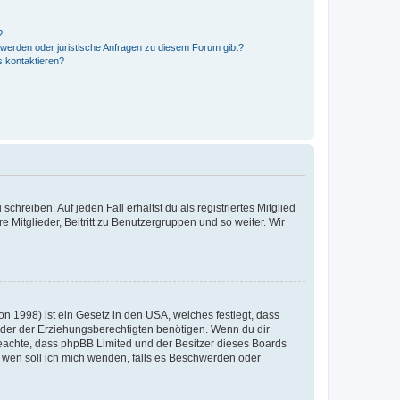
?
hwerden oder juristische Anfragen zu diesem Forum gibt?
s kontaktieren?
chreiben. Auf jeden Fall erhältst du als registriertes Mitglied
e Mitglieder, Beitritt zu Benutzergruppen und so weiter. Wir
n 1998) ist ein Gesetz in den USA, welches festlegt, dass
der der Erziehungsberechtigten benötigen. Wenn du dir
te beachte, dass phpBB Limited und der Besitzer dieses Boards
An wen soll ich mich wenden, falls es Beschwerden oder