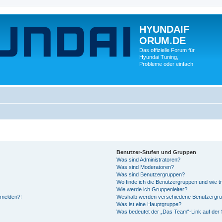
HYUNDAIF
ORUM.DE
Das offizielle Forum für
Hyundai Tuning,
Probleme oder einfach
Benutzer-Stufen und Gruppen
Was sind Administratoren?
Was sind Moderatoren?
Was sind Benutzergruppen?
Wo finde ich die Benutzergruppen und wie tr
Wie werde ich Gruppenleiter?
anmelden?!
Weshalb werden verschiedene Benutzergrupp
Was ist eine Hauptgruppe?
Was bedeutet der „Das Team“-Link auf der S