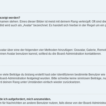
gezeigt werden?
amen stehen. Eines dieser Bilder ist meist mit deinem Rang verknüpft: Oft sind di
ld wird auch als „Avatar“ bezeichnet. Es handelt sich hierbei in der Regel um ein
 Avatar über eine der folgenden vier Methoden hinzufügen: Gravatar, Galerie, Rem
en Avatar benutzen kannst, solltest du die Board-Administration kontaktieren.
viele Beiträge du bislang erstellt hast oder identifizieren bestimmte Benutzer w
 Board-Administration festgelegt wurden. Bitte schreibe keine sinnlosen Beiträge
wird deinen Rang unter Umständen einfach wieder zurücksetzen.
rde ich aufgefordert, mich anzumelden.
ion für Nachrichten an andere Benutzer nutzen, falls diese von der Board-Administ