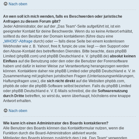
Nach oben
An wen soll ich mich wenden, falls es Beschwerden oder juristische
Anfragen zu diesem Forum gibt?
Jeder Administrator, der auf der „Das Team“-Seite aufgeführt ist, ist ein
geeigneter Kontakt für deine Beschwerde. Wenn du so keine Antwort erhältst,
solltest du den Besitzer der Domain kontaktieren (führe dazu eine
„WHOIS“-Abfrage
durch) oder — falls diese Seite bei einem kostenlosen
Webhoster wie z. B. Yahoo!, free.fr, funpic.de usw. liegt — den Support oder
den Abuse-Kontakt des betreffenden Dienstes. Bitte beachte, dass phpBB
Limited (phpBB.com) und phpBB Deutschland e. V. (phpBB.de)
absolut keinen
Einfluss
auf die Benutzung oder den oder die Benutzer der Forensoftware
haben und dafür in keiner Weise zur Verantwortung herangezogen werden
können. Kontaktiere daher nie phpBB Limited oder phpBB Deutschland e. V. in
Zusammenhang mit jeglichen juristischen Fragen (Unterlassungserklärungen,
Haftungsfragen usw.), die
sich nicht direkt
auf die Websiten phpbb.com,
phpbb.de oder die phpBB-Software selbst beziehen. Falls du phpBB Limited
oder phpBB Deutschland e. V. E-Mails schreibst, die die
Softwarenutzung
durch Dritte
betreffen, so wirst du, wenn überhaupt, höchstens eine knappe
Antwort erhalten.
Nach oben
Wie kann ich einen Administrator des Boards kontaktieren?
Alle Benutzer des Boards können das Kontaktformular nutzen, wenn die
Funktion durch die Board-Administration aktiviert wurde.
Mitglieder des Boards können zusätzlich den Link „Das Team“ verwenden.