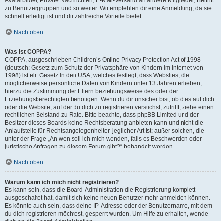
Avatarbilder, Private Nachrichten, E-Mail-Versand an andere Mitglieder, Beitritt
zu Benutzergruppen und so weiter. Wir empfehlen dir eine Anmeldung, da sie
schnell erledigt ist und dir zahlreiche Vorteile bietet.
Nach oben
Was ist COPPA?
COPPA, ausgeschrieben Children’s Online Privacy Protection Act of 1998
(deutsch: Gesetz zum Schutz der Privatsphäre von Kindern im Internet von
1998) ist ein Gesetz in den USA, welches festlegt, dass Websites, die
möglicherweise persönliche Daten von Kindern unter 13 Jahren erheben,
hierzu die Zustimmung der Eltern beziehungsweise des oder der
Erziehungsberechtigten benötigen. Wenn du dir unsicher bist, ob dies auf dich
oder die Website, auf der du dich zu registrieren versuchst, zutrifft, ziehe einen
rechtlichen Beistand zu Rate. Bitte beachte, dass phpBB Limited und der
Besitzer dieses Boards keine Rechtsberatung anbieten kann und nicht die
Anlaufstelle für Rechtsangelegenheiten jeglicher Art ist; außer solchen, die
unter der Frage „An wen soll ich mich wenden, falls es Beschwerden oder
juristische Anfragen zu diesem Forum gibt?“ behandelt werden.
Nach oben
Warum kann ich mich nicht registrieren?
Es kann sein, dass die Board-Administration die Registrierung komplett
ausgeschaltet hat, damit sich keine neuen Benutzer mehr anmelden können.
Es könnte auch sein, dass deine IP-Adresse oder der Benutzername, mit dem
du dich registrieren möchtest, gesperrt wurden. Um Hilfe zu erhalten, wende