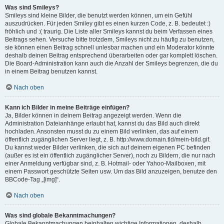
Was sind Smileys?
Smileys sind kleine Bilder, die benutzt werden können, um ein Gefühl
auszudrücken. Für jeden Smiley gibt es einen kurzen Code, z. B. bedeutet :)
fröhlich und :( traurig. Die Liste aller Smileys kannst du beim Verfassen eines
Beitrags sehen. Versuche bitte trotzdem, Smileys nicht zu häufig zu benutzen,
sie können einen Beitrag schnell unlesbar machen und ein Moderator könnte
deshalb deinen Beitrag entsprechend überarbeiten oder gar komplett löschen.
Die Board-Administration kann auch die Anzahl der Smileys begrenzen, die du
in einem Beitrag benutzen kannst.
Nach oben
Kann ich Bilder in meine Beiträge einfügen?
Ja, Bilder können in deinem Beitrag angezeigt werden. Wenn die
Administration Dateianhänge erlaubt hat, kannst du das Bild auch direkt
hochladen. Ansonsten musst du zu einem Bild verlinken, das auf einem
öffentlich zugänglichen Server liegt, z. B. http://www.domain.tld/mein-bild.gif.
Du kannst weder Bilder verlinken, die sich auf deinem eigenen PC befinden
(außer es ist ein öffentlich zugänglicher Server), noch zu Bildern, die nur nach
einer Anmeldung verfügbar sind, z. B. Hotmail- oder Yahoo-Mailboxen, mit
einem Passwort geschützte Seiten usw. Um das Bild anzuzeigen, benutze den
BBCode-Tag „[img]“.
Nach oben
Was sind globale Bekanntmachungen?
Globale Bekanntmachungen beinhalten wichtige Informationen, deshalb