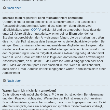
dich an die Board-Administration.
Nach oben
Ich habe mich registriert, kann mich aber nicht anmelden!
Überprüfe zuerst, ob du den richtigen Benutzernamen und das richtige
Passwort eingegeben hast. Wenn diese stimmen, dann gibt es zwei
Möglichkeiten. Wenn
COPPA
aktiviert ist und du angegeben hast, dass du
unter 13 Jahre alt bist, musst du bzw. einer deiner Eltern oder deiner
Erziehungsberechtigten den Anweisungen folgen, die du erhalten hast. Wenn
dies nicht der Fall ist, muss dein Benutzerkonto vielleicht aktiviert werden. Bei
einigen Boards müssen alle neu angemeldeten Mitglieder erst freigeschaltet
werden – entweder musst du dies selbst erledigen oder ein Administrator. Bei
der Registrierung wurde dir mitgeteilt, ob eine Aktivierung nötig ist oder nicht.
Wenn du eine E-Mail erhalten hast, folge den dort enthaltenen Anweisungen.
Ansonsten prüfe, ob du deine E-Mail-Adresse korrekt eingegeben hast oder
die E-Mail von einem Spam-Filter blockiert wurde. Wenn du dir sicher bist,
dass deine E-Mail-Adresse korrekt eingegeben wurde, dann kontaktiere einen
Administrator.
Nach oben
Warum kann ich mich nicht anmelden?
Dafür gibt es viele mögliche Gründe. Prüfe zunächst, ob dein Benutzername
und dein Passwort richtig sind. Wenn dies der Fall ist, wende dich an einen
Board-Administrator, um sicherzugehen, dass du nicht gesperrt wurdest. Es ist
ebenfalls möglich, dass ein Konfigurationsproblem mit der Website vorliegt,