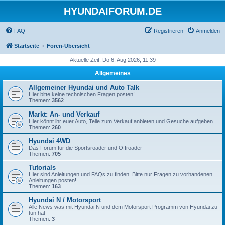
HYUNDAIFORUM.DE
FAQ
Registrieren
Anmelden
Startseite
Foren-Übersicht
Aktuelle Zeit: Do 6. Aug 2026, 11:39
Allgemeines
Allgemeiner Hyundai und Auto Talk
Hier bitte keine technischen Fragen posten!
Themen:
3562
Markt: An- und Verkauf
Hier könnt ihr euer Auto, Teile zum Verkauf anbieten und Gesuche aufgeben
Themen:
260
Hyundai 4WD
Das Forum für die Sportsroader und Offroader
Themen:
705
Tutorials
Hier sind Anleitungen und FAQs zu finden. Bitte nur Fragen zu vorhandenen
Anleitungen posten!
Themen:
163
Hyundai N / Motorsport
Alle News was mit Hyundai N und dem Motorsport Programm von Hyundai zu
tun hat
Themen:
3