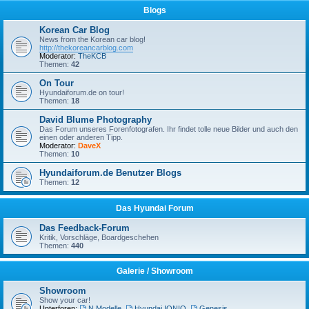
Blogs
Korean Car Blog
News from the Korean car blog!
http://thekoreancarblog.com
Moderator:
TheKCB
Themen:
42
On Tour
Hyundaiforum.de on tour!
Themen:
18
David Blume Photography
Das Forum unseres Forenfotografen. Ihr findet tolle neue Bilder und auch den
einen oder anderen Tipp.
Moderator:
DaveX
Themen:
10
Hyundaiforum.de Benutzer Blogs
Themen:
12
Das Hyundai Forum
Das Feedback-Forum
Kritik, Vorschläge, Boardgeschehen
Themen:
440
Galerie / Showroom
Showroom
Show your car!
Unterforen:
N Modelle
,
Hyundai IONIQ
,
Genesis