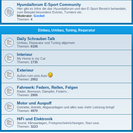
Hyundaiforum E-Sport Community
Hier gibt es Infos die das Hyundaiforum und den E-Sport Bereich behandeln,
zum Beispiel besondere Events, Turniere etc.
Moderator:
Gockel
Themen:
4
Einbau, Umbau, Tuning, Reparatur
Daily Schrauber-Talk
Umbau, Reparatur und Tuning allgemein
Themen:
6106
Interieur
My Home is my Car
Themen:
1735
Exterieur
Außen rum ums Auto
Themen:
2952
Fahrwerk: Federn, Reifen, Felgen
Räder, Bremsen, Dämpfer, Federn...
Themen:
2905
Motor und Auspuff
Getriebe, Antrieb, Abgasanlagen und alles was mehr Leistung bringt!
Themen:
4970
HiFi und Elektronik
Sound, Klimaanlagen, Freisprecheinrichtungen, Navi usw.
Themen:
3223