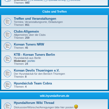
Themen:
980
Clubs und Treffen
Treffen und Veranstaltungen
Termine, Veranstaltungsorte, Einladungen
Themen:
851
Clubs-Allgemein
Allgemeines über die Clubs
Themen:
259
Korean Tuners NRW
Themen:
45
KTB - Korean Tuners Berlin
Hyundaiclub aus Berlin
Moderator:
joshito
Themen:
24
Korean Devils Thueringen e.V.
Der Hyundaiclub für den Bereich Thüringen
Themen:
8
Hyundaiclub Team Cobra
Themen:
4
wiki.hyundaiforum.de
Hyundaiforum Wiki Thread
Diskussion/Wünsche/Anregungen bitte hier posten