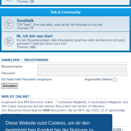
Themen:
10
Talk & Community
Smalltalk
"Off Topic", Fun und alles, was nichts mit Hyundai zu tun hat
Themen:
77
Hi, ich bin neu hier!
Du bist Boardeinsteiger, dein Hyundai ist grad neu oder du hast uns erst jetzt
gefunden? Stell dich doch kurz vor!
Themen:
263
ANMELDEN
•
REGISTRIEREN
Benutzername:
Passwort:
Ich habe mein Passwort vergessen
Angemeldet bleiben
WER IST ONLINE?
Insgesamt sind
571
Besucher online :: 7 sichtbare Mitglieder, 0 unsichtbare Mitglieder und
564 Gäste (basierend auf den aktiven Besuchern der letzten 10 Minuten)
Der Besucherrekord liegt bei
5806
Besuchern, die am Mi 8. Apr 2026, 13:37 gleichzeitig
online waren.
Diese Website nutzt Cookies, um dir den
STATISTIK
bestmöglichen Komfort bei der Nutzung zu
Beiträge insgesamt
342542
• Themen insgesamt
30366
• Mitglieder insgesamt
11328
•